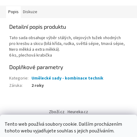
Popis
Diskuze
Detailní popis produktu
Tato sada obsahuje výběr stálých, olejových tužek vhodných
pro kresbu a skicu (bílá křída, rudka, světlá sépie, tmavá sépie,
Nero měkká a extra měkká).
6 ks, plechová krabička
Doplňkové parametry
Kategorie
:
Umělecké sady - kombinace technik
Záruka
:
2 roky
Z
á
Zboží.cz
Heureka.cz
p
a
Tento web používá soubory cookie. Dalším procházením
t
tohoto webu vyjadřujete souhlas s jejich používáním.