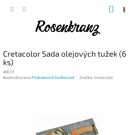
Přejít
NÁKUP
na
obsah
KOŠÍK
Cretacolor Sada olejových tužek (6
ks)
400 07
Průměrné
Neohodnoceno
Podrobnosti hodnocení
Značka:
Cretacolor
hodnocení
produktu
je
0,0
z
5
hvězdiček.