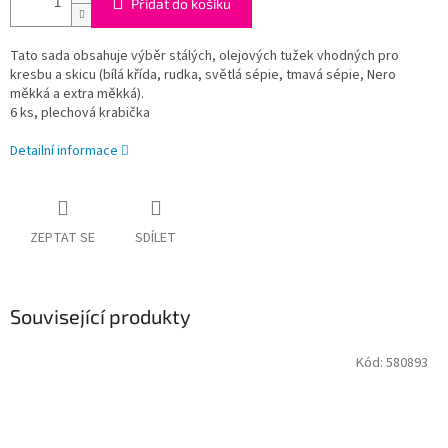
Přidat do košíku
Tato sada obsahuje výběr stálých, olejových tužek vhodných pro
kresbu a skicu (bílá křída, rudka, světlá sépie, tmavá sépie, Nero
měkká a extra měkká).
6 ks, plechová krabička
Detailní informace
ZEPTAT SE
SDÍLET
Související produkty
Kód:
580893