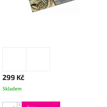
299 Kč
Měrná
Skladem
cena: