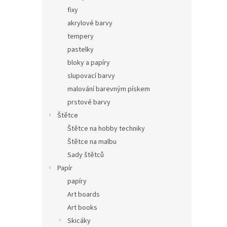
fixy
akrylové barvy
tempery
pastelky
bloky a papíry
slupovací barvy
malování barevným pískem
prstové barvy
Štětce
Štětce na hobby techniky
Štětce na malbu
Sady štětců
Papír
papíry
Art boards
Art books
Skicáky