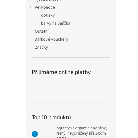
Velikonoce
obtisky
barvy na vajíčka
Ostatní
Dárkové vouchery
Značky
Přijímáme online platby
Top 10 produktů
organtýn / organtin bavlněný,
režný, nevysrážený šíře 145cm