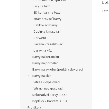
Setacolor transparent
Det
Fixy na textil
Tato
3D kontury na textil
Mramorovací barvy
Batikovací barvy
Doplňky k malování
Derwent
Javana - zažehlovací
barvy na kůži
Barvy na keramiku
Barvy na porcelán
Barvy na výrobu šperků a dekorací
Barvy na sklo
Vitrea - vypalovací
Vitrail - nevypalovací
Dekorativní barvy DECO
Doplňky k barvám DECO
Pro školy