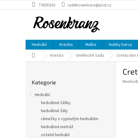
Přejít
776593103
radekrosenkranz@post.cz
na
obsah
Hedvábí
Kresba
Malba
Hobby barvy
Domů
Kresba
Umělecké sady
Cretacolor
P
Cre
o
Přeskočit
s
Průměr
Neohod
Kategorie
kategorie
t
hodnoce
r
produkt
Hedvábí
a
je
hedvábné šátky
0,0
n
z
hedvábné šály
n
5
í
rámečky s vypnutým hedvábím
hvězdič
p
hedvábná metráž
a
ostatní hedvábí