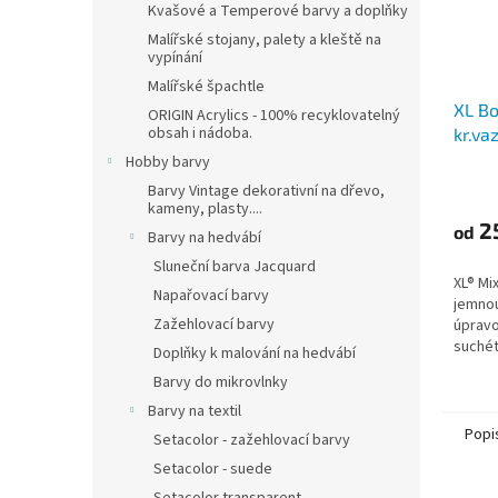
Kvašové a Temperové barvy a doplňky
Malířské stojany, palety a kleště na
vypínání
Malířské špachtle
XL Bo
ORIGIN Acrylics - 100% recyklovatelný
obsah i nádoba.
kr.va
Hobby barvy
Barvy Vintage dekorativní na dřevo,
kameny, plasty....
2
od
Barvy na hedvábí
Sluneční barva Jacquard
XL® Mi
Napařovací barvy
jemnou
Zažehlovací barvy
úpravo
suchét
Doplňky k malování na hedvábí
korekc
Barvy do mikrovlnky
snadno
Barvy na textil
Popi
Setacolor - zažehlovací barvy
Setacolor - suede