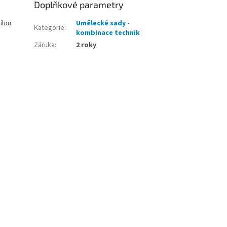
Doplňkové parametry
ílou.
Umělecké sady -
Kategorie
:
kombinace technik
Záruka
:
2 roky