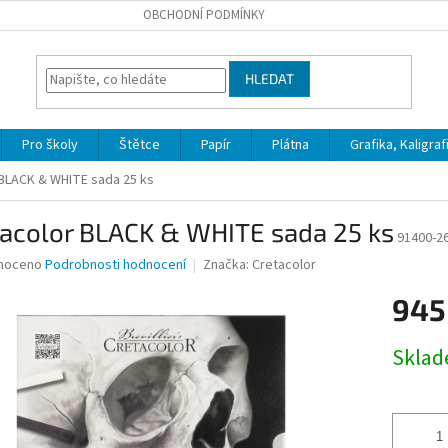
OBCHODNÍ PODMÍNKY
HLEDAT
Pro školy
Štětce
Papír
Plátna
Grafika, Kaligraf
 BLACK & WHITE sada 25 ks
tacolor BLACK & WHITE sada 25 ks
91400-2
né
noceno
Podrobnosti hodnocení
Značka:
Cretacolor
ní
945
u
Měrná
Skla
cena:
ek.