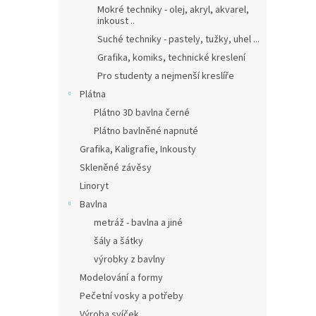
Mokré techniky - olej, akryl, akvarel,
inkoust ..
Suché techniky - pastely, tužky, uhel ...
Grafika, komiks, technické kreslení
Pro studenty a nejmenší kreslíře
Plátna
Plátno 3D bavlna černé
Plátno bavlněné napnuté
Grafika, Kaligrafie, Inkousty
Skleněné závěsy
Linoryt
Bavlna
metráž - bavlna a jiné
šály a šátky
výrobky z bavlny
Modelování a formy
Pečetní vosky a potřeby
Výroba svíček