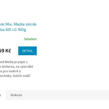
ok Mix. Media skicák
zba 60l LG 160g
Skladem
59 Kč
DETAIL
xed Media je papír s
 texturou, se speciální
u pro mokré a
echniky. Dobře snáší
e a nanesená barva se
 roztírá.
s
Diskuze