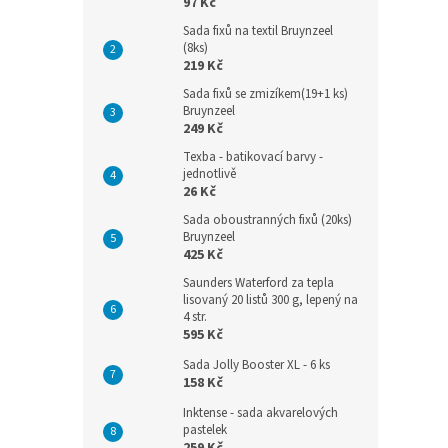
97 Kč
Sada fixů na textil Bruynzeel
(8ks)
219 Kč
Sada fixů se zmizíkem(19+1 ks)
Bruynzeel
249 Kč
Texba - batikovací barvy -
jednotlivě
26 Kč
Sada oboustranných fixů (20ks)
Bruynzeel
425 Kč
Saunders Waterford za tepla
lisovaný 20 listů 300 g, lepený na
4 str.
595 Kč
Sada Jolly Booster XL - 6 ks
158 Kč
Inktense - sada akvarelových
pastelek