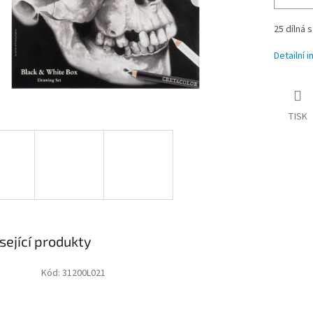
25 dílná 
Detailní 
TISK
sející produkty
Kód:
31200L021