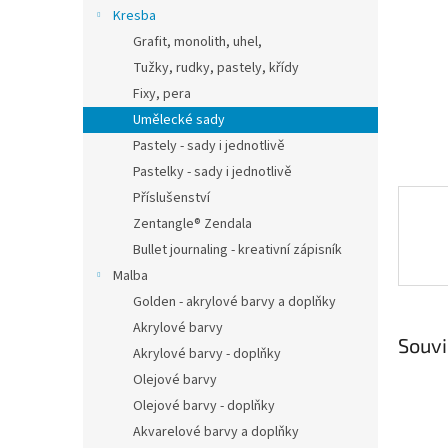
n
Kresba
e
Grafit, monolith, uhel,
l
Tužky, rudky, pastely, křídy
Fixy, pera
Umělecké sady
Pastely - sady i jednotlivě
Pastelky - sady i jednotlivě
Příslušenství
Zentangle® Zendala
Bullet journaling - kreativní zápisník
Malba
Golden - akrylové barvy a doplňky
Akrylové barvy
Souvi
Akrylové barvy - doplňky
Olejové barvy
Olejové barvy - doplňky
Akvarelové barvy a doplňky