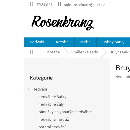
Přejít
776593103
radekrosenkranz@post.cz
na
obsah
Hedvábí
Kresba
Malba
Hobby barvy
Domů
Kresba
Umělecké sady
Bruynzeel- 
P
Bruy
o
Přeskočit
s
Průměr
Neohod
Kategorie
kategorie
t
hodnoce
r
produkt
Hedvábí
a
je
hedvábné šátky
0,0
n
z
hedvábné šály
n
5
í
rámečky s vypnutým hedvábím
hvězdič
p
hedvábná metráž
a
ostatní hedvábí