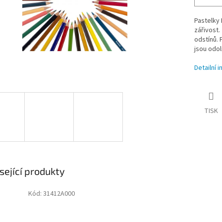
Pastelky 
zářivost.
odstínů. 
jsou odol
Detailní 
TISK
sející produkty
Kód:
31412A000