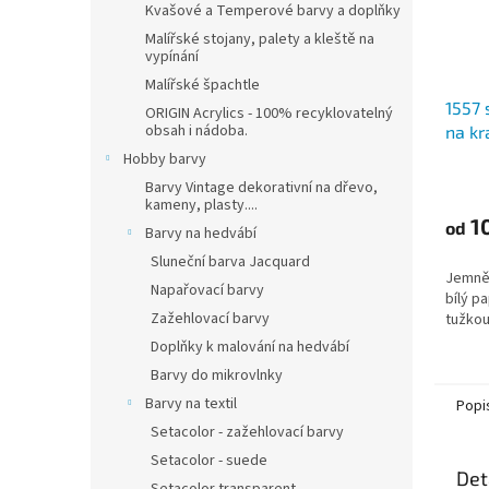
Kvašové a Temperové barvy a doplňky
Malířské stojany, palety a kleště na
vypínání
Malířské špachtle
1557 
ORIGIN Acrylics - 100% recyklovatelný
obsah i nádoba.
na kr
LG 12
Hobby barvy
Barvy Vintage dekorativní na dřevo,
kameny, plasty....
1
od
Barvy na hedvábí
Sluneční barva Jacquard
Jemně 
Napařovací barvy
bílý pa
Zažehlovací barvy
tužkou
Doplňky k malování na hedvábí
Barvy do mikrovlnky
Barvy na textil
Popi
Setacolor - zažehlovací barvy
Setacolor - suede
Det