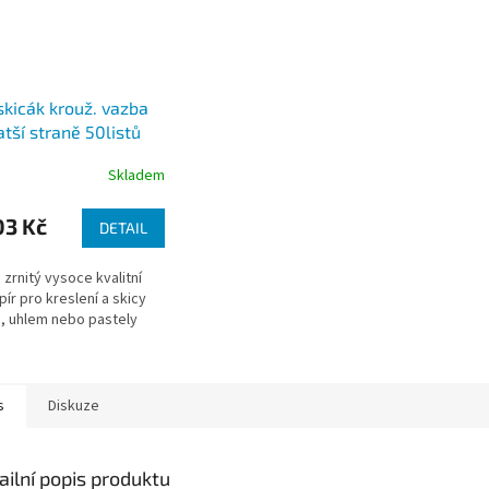
skicák krouž. vazba
atší straně 50listů
0g
Skladem
03 Kč
DETAIL
zrnitý vysoce kvalitní
pír pro kreslení a skicy
, uhlem nebo pastely
s
Diskuze
ailní popis produktu