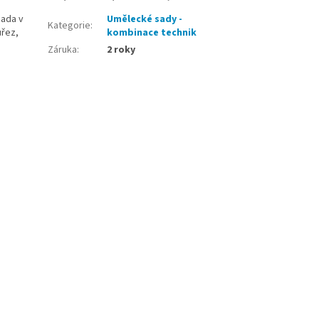
sada v
Umělecké sady -
Kategorie
:
ůřez,
kombinace technik
Záruka
:
2 roky