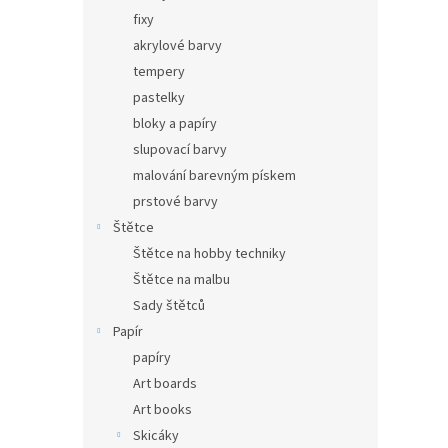
fixy
akrylové barvy
tempery
pastelky
bloky a papíry
slupovací barvy
malování barevným pískem
prstové barvy
Štětce
Štětce na hobby techniky
Štětce na malbu
Sady štětců
Papír
papíry
Art boards
Art books
Skicáky