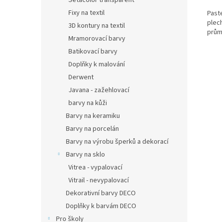
Setacolor transparent
Fixy na textil
Paste
plec
3D kontury na textil
prům
Mramorovací barvy
Batikovací barvy
Doplňky k malování
Derwent
Javana - zažehlovací
barvy na kůži
Barvy na keramiku
Barvy na porcelán
Barvy na výrobu šperků a dekorací
Barvy na sklo
Vitrea - vypalovací
Vitrail - nevypalovací
Dekorativní barvy DECO
Doplňky k barvám DECO
Pro školy