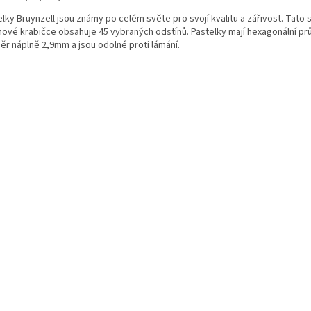
lky Bruynzell jsou známy po celém světe pro svojí kvalitu a zářivost. Tato 
hové krabičce obsahuje 45 vybraných odstínů. Pastelky mají hexagonální pr
ěr náplně 2,9mm a jsou odolné proti lámání.