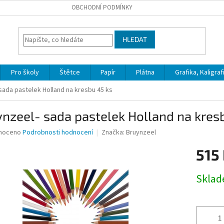
OBCHODNÍ PODMÍNKY
HLEDAT
Pro školy
Štětce
Papír
Plátna
Grafika, Kaligraf
sada pastelek Holland na kresbu 45 ks
nzeel- sada pastelek Holland na kres
né
noceno
Podrobnosti hodnocení
Značka:
Bruynzeel
ní
515
u
Měrná
Skla
cena:
ek.