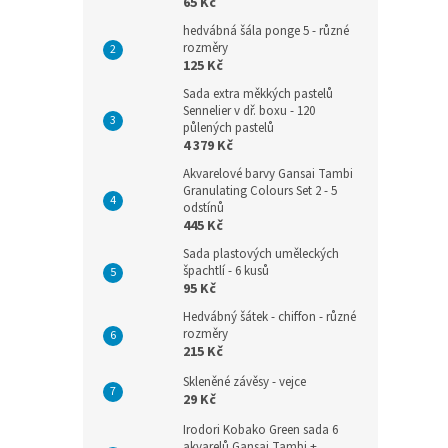
65 Kč
hedvábná šála ponge 5 - různé
rozměry
125 Kč
Sada extra měkkých pastelů
Sennelier v dř. boxu - 120
půlených pastelů
4 379 Kč
Akvarelové barvy Gansai Tambi
Granulating Colours Set 2 - 5
odstínů
445 Kč
Sada plastových uměleckých
špachtlí - 6 kusů
95 Kč
Hedvábný šátek - chiffon - různé
rozměry
215 Kč
Skleněné závěsy - vejce
29 Kč
Irodori Kobako Green sada 6
akvarelů Gansai Tambi +