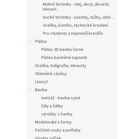
Mokré techniky - olej, akryl, akvarel,
inkoust ..
Suché techniky - pastely, tužky, uhel ...
Grafika, komiks, technické kreslení
Pro studenty a nejmenší kreslíře
Plátna
Plátno 3D bavlna černé
Plátno bavlněné napnuté
Grafika, Kaligrafie, Inkousty
Skleněné závěsy
Linoryt
Bavlna
metráž - bavlna a jiné
šály a šátky
výrobky z bavlny
Modelování a formy
Pečetní vosky a potřeby
Výroba svíček