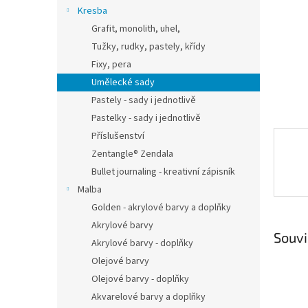
n
Kresba
e
Grafit, monolith, uhel,
l
Tužky, rudky, pastely, křídy
Fixy, pera
Umělecké sady
Pastely - sady i jednotlivě
Pastelky - sady i jednotlivě
Příslušenství
Zentangle® Zendala
Bullet journaling - kreativní zápisník
Malba
Golden - akrylové barvy a doplňky
Akrylové barvy
Souvi
Akrylové barvy - doplňky
Olejové barvy
Olejové barvy - doplňky
Akvarelové barvy a doplňky