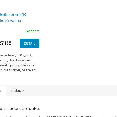
icák extra bílý -
žková vazba
/m2)
Skladem
7 Kč
DETAIL
cák je lehký, 90 g/m2,
inový, bezkyselinný
ideální pro rychlé skici
tudie tužkou, pastelem,
s
Diskuze
ailní popis produktu