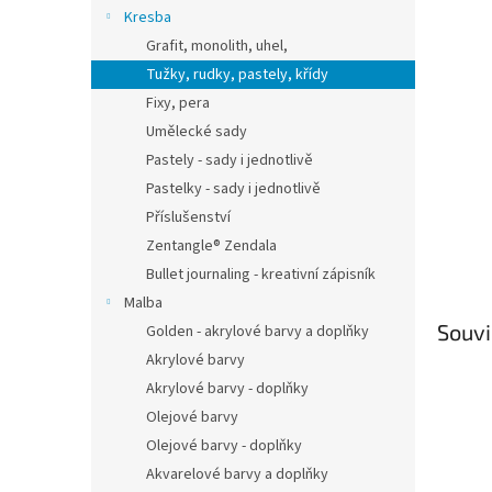
n
Kresba
e
Grafit, monolith, uhel,
l
Tužky, rudky, pastely, křídy
Fixy, pera
Umělecké sady
Pastely - sady i jednotlivě
Pastelky - sady i jednotlivě
Příslušenství
Zentangle® Zendala
Bullet journaling - kreativní zápisník
Malba
Souvi
Golden - akrylové barvy a doplňky
Akrylové barvy
Akrylové barvy - doplňky
Olejové barvy
Olejové barvy - doplňky
Akvarelové barvy a doplňky