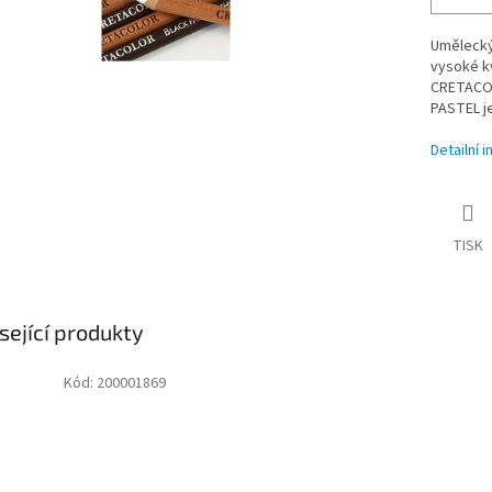
Umělecký
vysoké k
CRETACOL
PASTEL je
Detailní 
TISK
sející produkty
Kód:
200001869