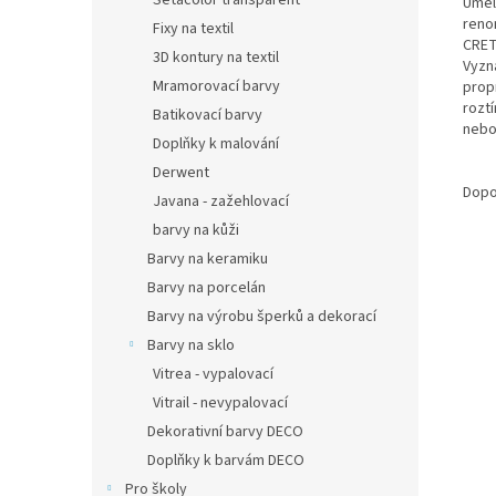
Setacolor transparent
Uměl
reno
Fixy na textil
CRET
3D kontury na textil
Vyzn
Mramorovací barvy
prop
rozt
Batikovací barvy
nebo 
Doplňky k malování
Derwent
Dopo
Javana - zažehlovací
barvy na kůži
Barvy na keramiku
Barvy na porcelán
Barvy na výrobu šperků a dekorací
Barvy na sklo
Vitrea - vypalovací
Vitrail - nevypalovací
Dekorativní barvy DECO
Doplňky k barvám DECO
Pro školy