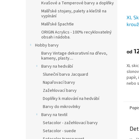
Kvašové a Temperové barvy a doplňky
Malířské stojany, palety a kleště na
vypínání
XL Sk
Malířské špachtle
krou
(90g
ORIGIN Acrylics - 100% recyklovatelný
obsah i nádoba.
Hobby barvy
12
od
Barvy Vintage dekorativní na dřevo,
kameny, plasty....
XL ski
Barvy na hedvábí
slonov
Sluneční barva Jacquard
papír, 
Napařovací barvy
nebo s
uhlem.
Zažehlovací barvy
Doplňky k malování na hedvábí
Barvy do mikrovlnky
Popi
Barvy na textil
Setacolor - zažehlovací barvy
Det
Setacolor - suede