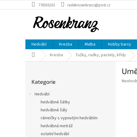
Přejít
776593103
radekrosenkranz@post.cz
na
obsah
Hedvábí
Kresba
Malba
Hobby barvy
Domů
Kresba
Tužky, rudky, pastely, křídy
P
Uměl
o
Přeskočit
s
Průměr
Neohod
Kategorie
kategorie
t
hodnoce
r
produkt
Hedvábí
a
je
hedvábné šátky
0,0
n
z
hedvábné šály
n
5
í
rámečky s vypnutým hedvábím
hvězdič
p
hedvábná metráž
a
ostatní hedvábí