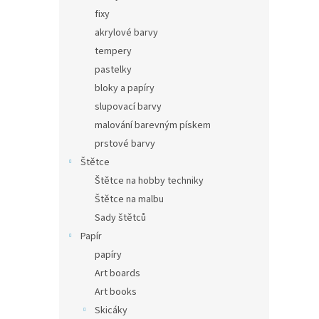
fixy
akrylové barvy
tempery
pastelky
bloky a papíry
slupovací barvy
malování barevným pískem
prstové barvy
Štětce
Štětce na hobby techniky
Štětce na malbu
Sady štětců
Papír
papíry
Art boards
Art books
Skicáky