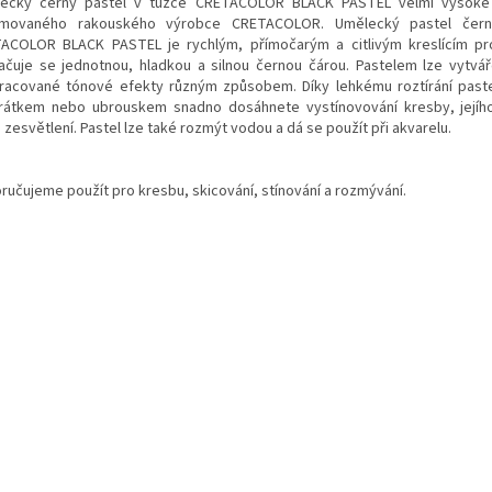
ecký černý pastel v tužce CRETACOLOR BLACK PASTEL velmi vysoké 
movaného rakouského výrobce CRETACOLOR. Umělecký pastel čer
ACOLOR BLACK PASTEL je rychlým, přímočarým a citlivým kreslícím pr
ačuje se jednotnou, hladkou a silnou černou čárou. Pastelem lze vytvá
racované tónové efekty různým způsobem. Díky lehkému roztírání past
írátkem nebo ubrouskem snadno dosáhnete vystínovování kresby, její
zesvětlení. Pastel lze také rozmýt vodou a dá se použít při akvarelu.
ručujeme použít pro kresbu, skicování, stínování a rozmývání.