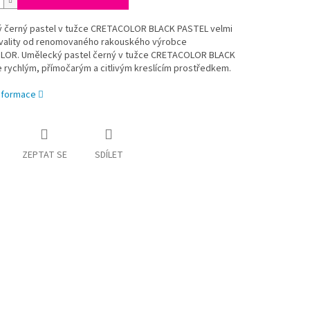
 černý pastel v tužce CRETACOLOR BLACK PASTEL velmi
vality od renomovaného rakouského výrobce
OR. Umělecký pastel černý v tužce CRETACOLOR BLACK
 rychlým, přímočarým a citlivým kreslícím prostředkem.
informace
ZEPTAT SE
SDÍLET