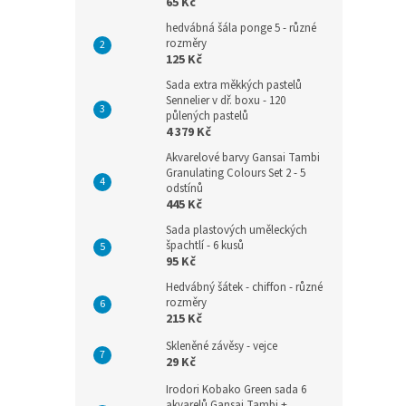
65 Kč
hedvábná šála ponge 5 - různé
rozměry
125 Kč
Sada extra měkkých pastelů
Sennelier v dř. boxu - 120
půlených pastelů
4 379 Kč
Akvarelové barvy Gansai Tambi
Granulating Colours Set 2 - 5
odstínů
445 Kč
Sada plastových uměleckých
špachtlí - 6 kusů
95 Kč
Hedvábný šátek - chiffon - různé
rozměry
215 Kč
Skleněné závěsy - vejce
29 Kč
Irodori Kobako Green sada 6
akvarelů Gansai Tambi +