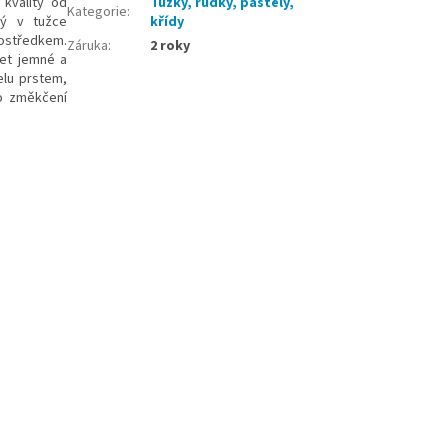
kvality od
Tužky, rudky, pastely,
Kategorie
:
ný v tužce
křídy
ostředkem.
Záruka
:
2 roky
řet jemné a
elu prstem,
ho změkčení