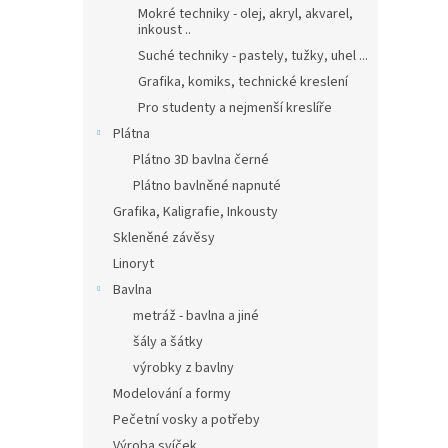
Mokré techniky - olej, akryl, akvarel,
inkoust ..
Suché techniky - pastely, tužky, uhel ...
Grafika, komiks, technické kreslení
Pro studenty a nejmenší kreslíře
Plátna
Plátno 3D bavlna černé
Plátno bavlněné napnuté
Grafika, Kaligrafie, Inkousty
Skleněné závěsy
Linoryt
Bavlna
metráž - bavlna a jiné
šály a šátky
výrobky z bavlny
Modelování a formy
Pečetní vosky a potřeby
Výroba svíček