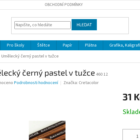
OBCHODNÍ PODMÍNKY
HLEDAT
Pro školy
Štětce
Papír
Plátna
Grafika, Kaligraf
Umělecký černý pastel v tužce
ecký černý pastel v tužce
460 12
né
noceno
Podrobnosti hodnocení
Značka:
Cretacolor
ní
31 K
u
Měrná
Skla
cena:
ek.