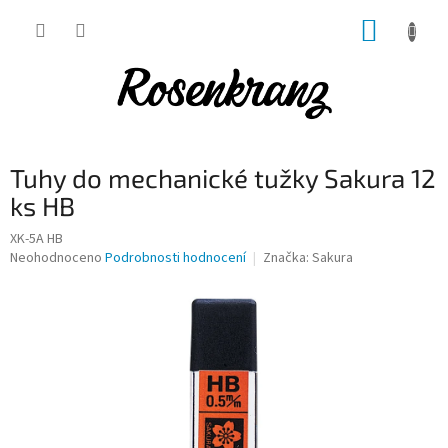
Přejít
NÁKUP
na
obsah
KOŠÍK
Tuhy do mechanické tužky Sakura 12
ks HB
XK-5A HB
Průměrné
Neohodnoceno
Podrobnosti hodnocení
Značka:
Sakura
hodnocení
produktu
je
0,0
z
5
hvězdiček.