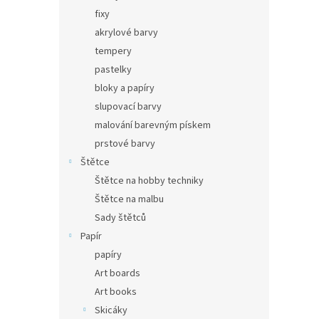
fixy
akrylové barvy
tempery
pastelky
bloky a papíry
slupovací barvy
malování barevným pískem
prstové barvy
Štětce
Štětce na hobby techniky
Štětce na malbu
Sady štětců
Papír
papíry
Art boards
Art books
Skicáky