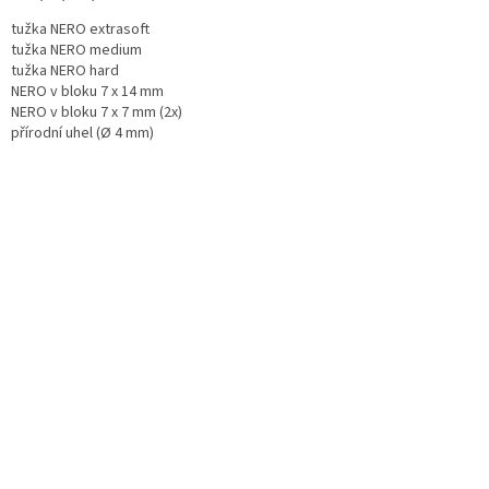
tužka NERO extrasoft
tužka NERO medium
tužka NERO hard
NERO v bloku 7 x 14 mm
NERO v bloku 7 x 7 mm (2x)
přírodní uhel (Ø 4 mm)