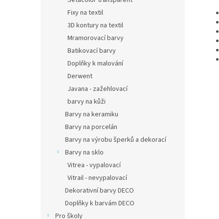
Setacolor transparent
Fixy na textil
3D kontury na textil
Mramorovací barvy
Batikovací barvy
Doplňky k malování
Derwent
Javana - zažehlovací
barvy na kůži
Barvy na keramiku
Barvy na porcelán
Barvy na výrobu šperků a dekorací
Barvy na sklo
Vitrea - vypalovací
Vitrail - nevypalovací
Dekorativní barvy DECO
Doplňky k barvám DECO
Pro školy