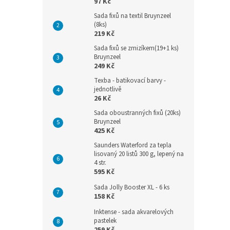
97 Kč
Sada fixů na textil Bruynzeel
(8ks)
219 Kč
Sada fixů se zmizíkem(19+1 ks)
Bruynzeel
249 Kč
Texba - batikovací barvy -
jednotlivě
26 Kč
Sada oboustranných fixů (20ks)
Bruynzeel
425 Kč
Saunders Waterford za tepla
lisovaný 20 listů 300 g, lepený na
4 str.
595 Kč
Sada Jolly Booster XL - 6 ks
158 Kč
Inktense - sada akvarelových
pastelek