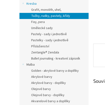
n
Kresba
e
Grafit, monolith, uhel,
l
Tužky, rudky, pastely, křídy
Fixy, pera
Umělecké sady
Pastely - sady i jednotlivě
Pastelky - sady i jednotlivě
Příslušenství
Zentangle® Zendala
Bullet journaling - kreativní zápisník
Malba
Golden - akrylové barvy a doplňky
Akrylové barvy
Souvi
Akrylové barvy - doplňky
Olejové barvy
Olejové barvy - doplňky
Akvarelové barvy a doplňky