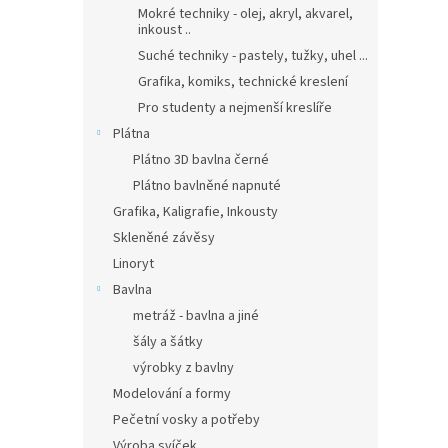
Mokré techniky - olej, akryl, akvarel,
inkoust ..
Suché techniky - pastely, tužky, uhel ...
Grafika, komiks, technické kreslení
Pro studenty a nejmenší kreslíře
Plátna
Plátno 3D bavlna černé
Plátno bavlněné napnuté
Grafika, Kaligrafie, Inkousty
Skleněné závěsy
Linoryt
Bavlna
metráž - bavlna a jiné
šály a šátky
výrobky z bavlny
Modelování a formy
Pečetní vosky a potřeby
Výroba svíček