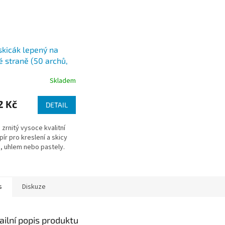
skicák lepený na
é straně (50 archů,
/m2), A5, A4, A3
Skladem
2 Kč
DETAIL
zrnitý vysoce kvalitní
pír pro kreslení a skicy
, uhlem nebo pastely.
s
Diskuze
ailní popis produktu