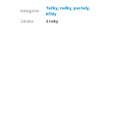
Tužky, rudky, pastely,
Kategorie
:
křídy
Záruka
:
2 roky