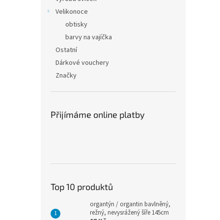
Velikonoce
obtisky
barvy na vajíčka
Ostatní
Dárkové vouchery
Značky
Přijímáme online platby
Top 10 produktů
organtýn / organtin bavlněný,
režný, nevysrážený šíře 145cm