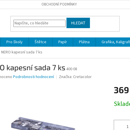
OBCHODNÍ PODMÍNKY
HLEDAT
Pro školy
Štětce
Papír
Plátna
Grafika, Kaligraf
NERO kapesní sada 7 ks
 kapesní sada 7 ks
400 08
né
noceno
Podrobnosti hodnocení
Značka:
Cretacolor
ní
369
u
Měrná
Skla
cena:
ek.