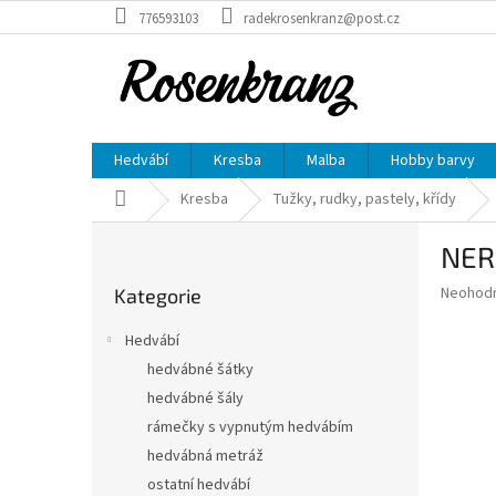
Přejít
776593103
radekrosenkranz@post.cz
na
obsah
Hedvábí
Kresba
Malba
Hobby barvy
Domů
Kresba
Tužky, rudky, pastely, křídy
P
NERO
o
Přeskočit
s
Průměr
Neohod
Kategorie
kategorie
t
hodnoce
r
produkt
Hedvábí
a
je
hedvábné šátky
0,0
n
z
hedvábné šály
n
5
í
rámečky s vypnutým hedvábím
hvězdič
p
hedvábná metráž
a
ostatní hedvábí