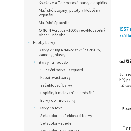
Kvašové a Temperové barvy a doplňky
Malířské stojany, palety a kleště na
vypínání
Malířské špachtle
1557 
ORIGIN Acrylics - 100% recyklovatelný
obsah i nádoba.
krátk
120 g
Hobby barvy
Barvy Vintage dekorativní na dřevo,
kameny, plasty....
6
od
Barvy na hedvábí
Sluneční barva Jacquard
Jemně 
Napařovací barvy
bílý pa
Zažehlovací barvy
tužkou
Doplňky k malování na hedvábí
Barvy do mikrovlnky
Barvy na textil
Popi
Setacolor - zažehlovací barvy
Setacolor - suede
Det