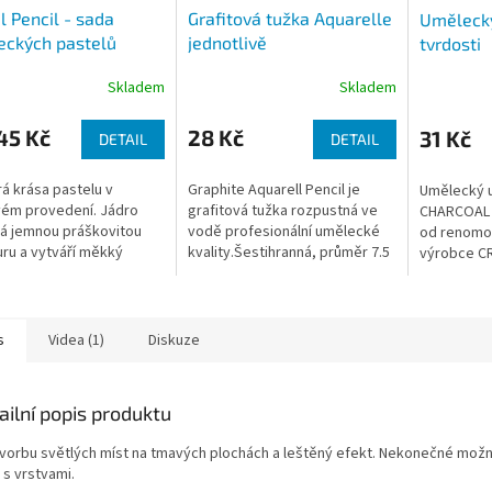
l Pencil - sada
Grafitová tužka Aquarelle
Umělecký
eckých pastelů
jednotlivě
tvrdosti
Skladem
Skladem
45 Kč
28 Kč
31 Kč
DETAIL
DETAIL
á krása pastelu v
Graphite Aquarell Pencil je
Umělecký u
ém provedení. Jádro
grafitová tužka rozpustná ve
CHARCOAL v
á jemnou práškovitou
vodě profesionální umělecké
od renomo
uru a vytváří měkký
kvality.Šestihranná, průměr 7.5
výrobce C
vý vzhled. Ideální na
mmTuha o průměru 3.8
Umělecký u
né mísení barev.
mmDostupná ve třech stupních:
CRETACOLO
HB, 4B a 8B
rychlým, p
citlivým...
s
Videa (1)
Diskuze
ailní popis produktu
tvorbu světlých míst na tmavých plochách a leštěný efekt. Nekonečné možno
 s vrstvami.