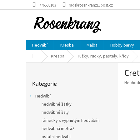
Přejít
776593103
radekrosenkranz@post.cz
na
obsah
Hedvábí
Kresba
Malba
Hobby barvy
Domů
Kresba
Tužky, rudky, pastely, křídy
P
Cret
o
Přeskočit
s
Průměr
Neohod
Kategorie
kategorie
t
hodnoce
r
produkt
Hedvábí
a
je
hedvábné šátky
0,0
n
z
hedvábné šály
n
5
í
rámečky s vypnutým hedvábím
hvězdič
p
hedvábná metráž
a
ostatní hedvábí