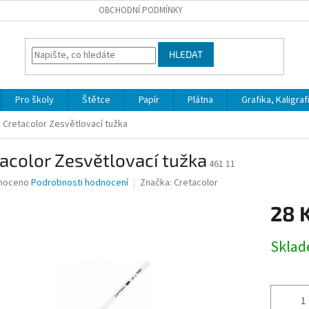
OBCHODNÍ PODMÍNKY
HLEDAT
Pro školy
Štětce
Papír
Plátna
Grafika, Kaligraf
Cretacolor Zesvětlovací tužka
acolor Zesvětlovací tužka
461 11
né
noceno
Podrobnosti hodnocení
Značka:
Cretacolor
ní
28 
u
Měrná
Skla
cena:
ek.