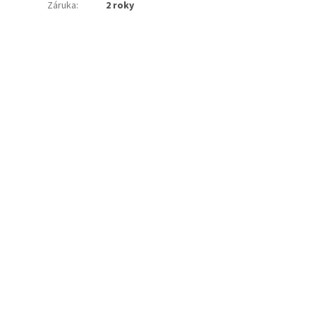
Záruka
:
2 roky