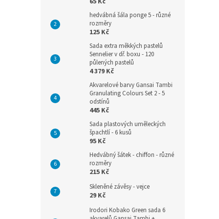
65 Kč
hedvábná šála ponge 5 - různé
rozměry
125 Kč
Sada extra měkkých pastelů
Sennelier v dř. boxu - 120
půlených pastelů
4 379 Kč
Akvarelové barvy Gansai Tambi
Granulating Colours Set 2 - 5
odstínů
445 Kč
Sada plastových uměleckých
špachtlí - 6 kusů
95 Kč
Hedvábný šátek - chiffon - různé
rozměry
215 Kč
Skleněné závěsy - vejce
29 Kč
Irodori Kobako Green sada 6
akvarelů Gansai Tambi +