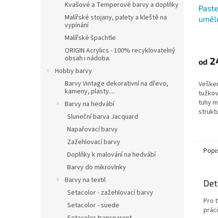
Kvašové a Temperové barvy a doplňky
Paste
Malířské stojany, palety a kleště na
uměl
vypínání
Malířské špachtle
ORIGIN Acrylics - 100% recyklovatelný
obsah i nádoba.
2
od
Hobby barvy
Barvy Vintage dekorativní na dřevo,
Vešker
kameny, plasty....
tužkov
tuhy m
Barvy na hedvábí
strukt
Sluneční barva Jacquard
sameto
Napařovací barvy
vzájem
Zažehlovací barvy
Popi
Doplňky k malování na hedvábí
Barvy do mikrovlnky
Barvy na textil
Det
Setacolor - zažehlovací barvy
Pro 
Setacolor - suede
práci