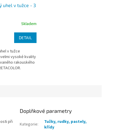
 uhel v tužce - 3
Skladem
DETAIL
hel v tužce
elmi vysoké kvality
vaného rakouského
RETACOLOR.
hel v tužce
R CHARCOAL je
římočarým a
Doplňkové parametry
sti při
Tužky, rudky, pastely,
Kategorie
:
křídy