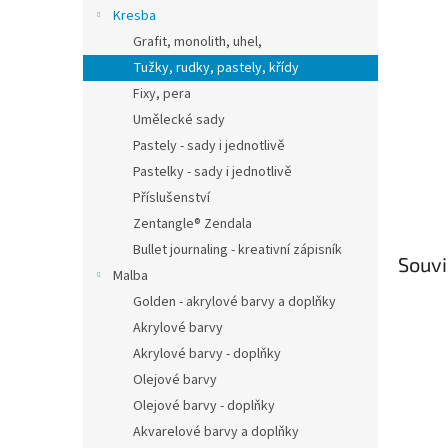
n
Kresba
e
Grafit, monolith, uhel,
l
Tužky, rudky, pastely, křídy
Fixy, pera
Umělecké sady
Pastely - sady i jednotlivě
Pastelky - sady i jednotlivě
Příslušenství
Zentangle® Zendala
Bullet journaling - kreativní zápisník
Souvi
Malba
Golden - akrylové barvy a doplňky
Akrylové barvy
Akrylové barvy - doplňky
Olejové barvy
Olejové barvy - doplňky
Akvarelové barvy a doplňky