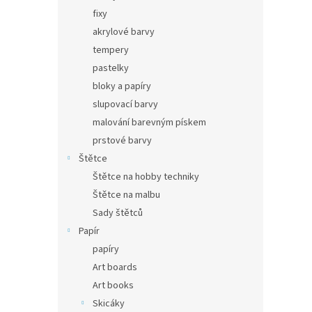
fixy
akrylové barvy
tempery
pastelky
bloky a papíry
slupovací barvy
malování barevným pískem
prstové barvy
Štětce
Štětce na hobby techniky
Štětce na malbu
Sady štětců
Papír
papíry
Art boards
Art books
Skicáky