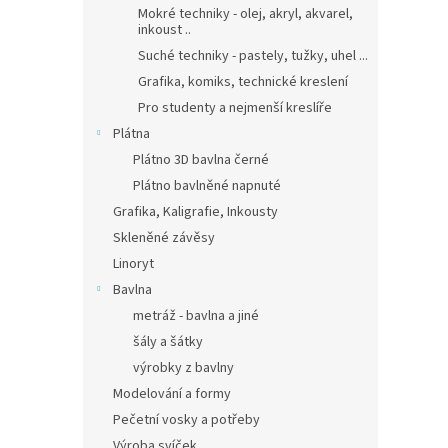
Mokré techniky - olej, akryl, akvarel,
inkoust ..
Suché techniky - pastely, tužky, uhel ...
Grafika, komiks, technické kreslení
Pro studenty a nejmenší kreslíře
Plátna
Plátno 3D bavlna černé
Plátno bavlněné napnuté
Grafika, Kaligrafie, Inkousty
Skleněné závěsy
Linoryt
Bavlna
metráž - bavlna a jiné
šály a šátky
výrobky z bavlny
Modelování a formy
Pečetní vosky a potřeby
Výroba svíček