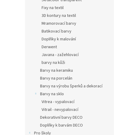
Setacolor transparent
Fixy na textil
3D kontury na textil
Mramorovací barvy
Batikovací barvy
Doplňky k malování
Derwent
Javana - zažehlovací
barvy na kůži
Barvy na keramiku
Barvy na porcelán
Barvy na výrobu šperků a dekorací
Barvy na sklo
Vitrea - vypalovací
Vitrail - nevypalovací
Dekorativní barvy DECO
Doplňky k barvám DECO
Pro školy