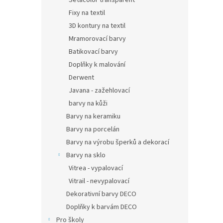
Setacolor transparent
Fixy na textil
3D kontury na textil
Mramorovací barvy
Batikovací barvy
Doplňky k malování
Derwent
Javana - zažehlovací
barvy na kůži
Barvy na keramiku
Barvy na porcelán
Barvy na výrobu šperků a dekorací
Barvy na sklo
Vitrea - vypalovací
Vitrail - nevypalovací
Dekorativní barvy DECO
Doplňky k barvám DECO
Pro školy