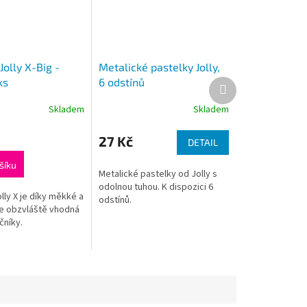
Jolly X-Big -
Metalické pastelky Jolly,
ks
6 odstínů
Další
produkt
Skladem
Skladem
27 Kč
DETAIL
šíku
Metalické pastelky od Jolly s
odolnou tuhou. K dispozici 6
lly X je díky měkké a
odstínů.
e obzvláště vhodná
čníky.