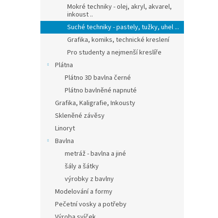
Mokré techniky - olej, akryl, akvarel,
inkoust ..
Suché techniky - pastely, tužky, uhel ...
Grafika, komiks, technické kreslení
Pro studenty a nejmenší kreslíře
Plátna
Plátno 3D bavlna černé
Plátno bavlněné napnuté
Grafika, Kaligrafie, Inkousty
Skleněné závěsy
Linoryt
Bavlna
metráž - bavlna a jiné
šály a šátky
výrobky z bavlny
Modelování a formy
Pečetní vosky a potřeby
Výroba svíček