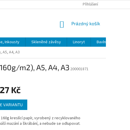
Přihlášení
NÁKUPNÍ
Prázdný košík
KOŠÍK
ie, Inkousty
Skleněné závěsy
Linoryt
Bavlna
Model
, A5, A4, A3
160g/m2), A5, A4, A3
200001871
27 Kč
E VARIANTU
í 160g kreslící papír, vyrobený z recyklovaného
náší mazání a škrábání, a nebude se odlupovat.