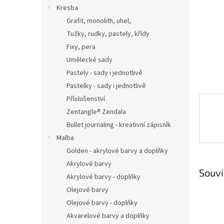
n
Kresba
e
Grafit, monolith, uhel,
l
Tužky, rudky, pastely, křídy
Fixy, pera
Umělecké sady
Pastely - sady i jednotlivě
Pastelky - sady i jednotlivě
Příslušenství
Zentangle® Zendala
Bullet journaling - kreativní zápisník
Malba
Golden - akrylové barvy a doplňky
Akrylové barvy
Souvi
Akrylové barvy - doplňky
Olejové barvy
Olejové barvy - doplňky
Akvarelové barvy a doplňky