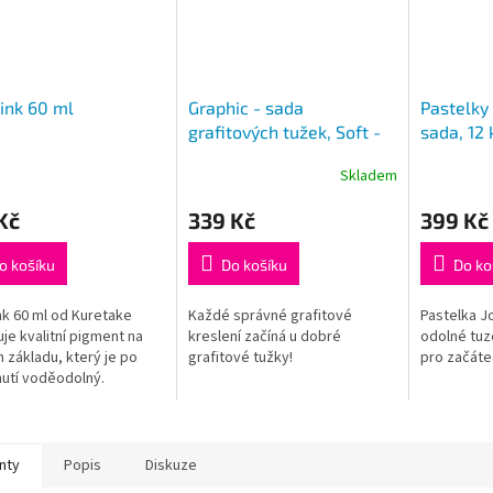
ink 60 ml
Graphic - sada
Pastelky 
grafitových tužek, Soft -
sada, 12 
Sketching (12 ks)
Skladem
Kč
339 Kč
399 Kč
o košíku
Do košíku
Do ko
nk 60 ml od Kuretake
Každé správné grafitové
Pastelka Jo
je kvalitní pigment na
kreslení začíná u dobré
odolné tuz
 základu, který je po
grafitové tužky!
pro začáte
utí voděodolný.
nty
Popis
Diskuze