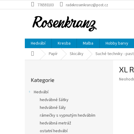
Přejít
776593103
radekrosenkranz@post.cz
na
obsah
Hedvábí
Kresba
Malba
Hobby barvy
Domů
Papír
Skicáky
Suché techniky - paste
P
XL R
o
Přeskočit
s
Průměr
Neohod
Kategorie
kategorie
t
hodnoce
r
produkt
Hedvábí
a
je
hedvábné šátky
0,0
n
z
hedvábné šály
n
5
í
rámečky s vypnutým hedvábím
hvězdič
p
hedvábná metráž
a
ostatní hedvábí