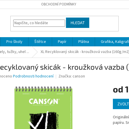
OBCHODNÍ PODMÍNKY
HLEDAT
Pro školy
Štětce
Papír
Plátna
Grafika, Kaligraf
ly, tužky, uhel ...
XL Recyklovaný skicák - kroužková vazba (160g/m2)
ecyklovaný skicák - kroužková vazba (
né
noceno
Podrobnosti hodnocení
Značka:
canson
ní
od
1
u
Měrná
ZVOLT
cena:
ek.
Origináln
papíru. S