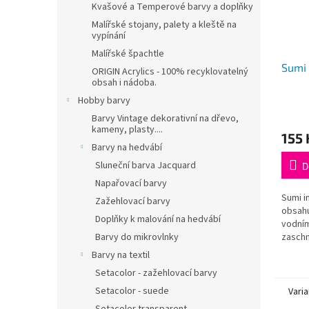
Kvašové a Temperové barvy a doplňky
Malířské stojany, palety a kleště na
vypínání
Malířské špachtle
Sumi 
ORIGIN Acrylics - 100% recyklovatelný
obsah i nádoba.
Hobby barvy
Barvy Vintage dekorativní na dřevo,
kameny, plasty....
155 
Barvy na hedvábí
Sluneční barva Jacquard
D
Napařovací barvy
Sumi i
Zažehlovací barvy
obsahu
Doplňky k malování na hedvábí
vodním
zaschn
Barvy do mikrovlnky
Barvy na textil
Setacolor - zažehlovací barvy
Setacolor - suede
Varia