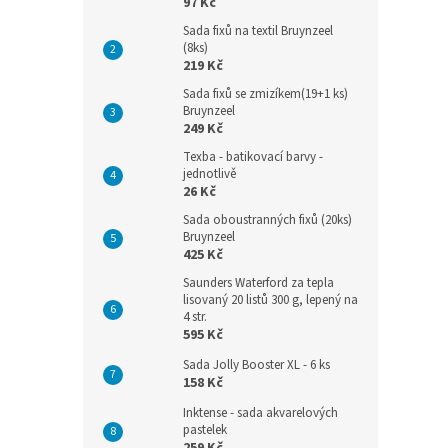
97 Kč
Sada fixů na textil Bruynzeel
(8ks)
219 Kč
Sada fixů se zmizíkem(19+1 ks)
Bruynzeel
249 Kč
Texba - batikovací barvy -
jednotlivě
26 Kč
Sada oboustranných fixů (20ks)
Bruynzeel
425 Kč
Saunders Waterford za tepla
lisovaný 20 listů 300 g, lepený na
4 str.
595 Kč
Sada Jolly Booster XL - 6 ks
158 Kč
Inktense - sada akvarelových
pastelek