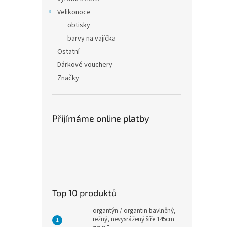
Velikonoce
obtisky
barvy na vajíčka
Ostatní
Dárkové vouchery
Značky
Přijímáme online platby
Top 10 produktů
organtýn / organtin bavlněný,
režný, nevysrážený šíře 145cm