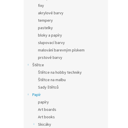
fixy
akrylové barvy
tempery
pastelky
bloky a papíry
slupovací barvy
malování barevným pískem
prstové barvy
Štětce
Štětce na hobby techniky
Štětce na malbu
Sady štětců
Papír
papíry
Art boards
Art books
Skicáky