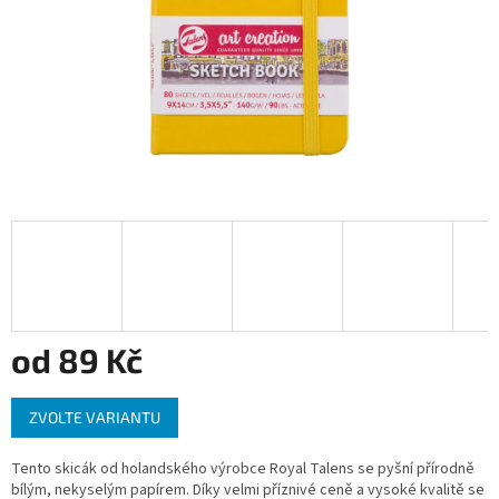
od
89 Kč
Měrná
ZVOLTE VARIANTU
cena:
Tento skicák od holandského výrobce Royal Talens se pyšní přírodně
bílým, nekyselým papírem. Díky velmi příznivé ceně a vysoké kvalitě se