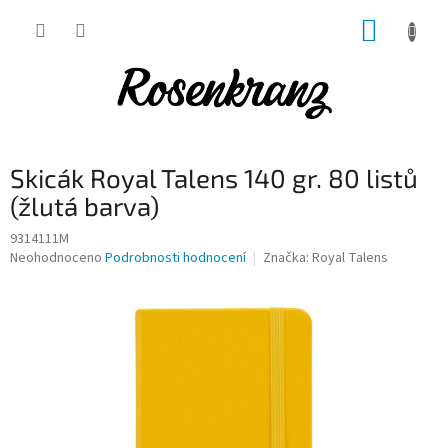
Přejít
NÁKUP
na
obsah
KOŠÍK
Skicák Royal Talens 140 gr. 80 listů
(žlutá barva)
9314111M
Průměrné
Neohodnoceno
Podrobnosti hodnocení
Značka:
Royal Talens
hodnocení
produktu
je
0,0
z
5
hvězdiček.