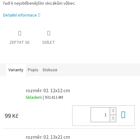
řadí k nejoblíbenějším skicákům vůbec.
Detailní informace
ZEPTAT SE
SDÍLET
Varianty
Popis
Diskuze
rozměr: 01. 12x12 cm
Skladem
| 9314114M
Do 
99 Kč
rozměr: 02. 13x21 cm