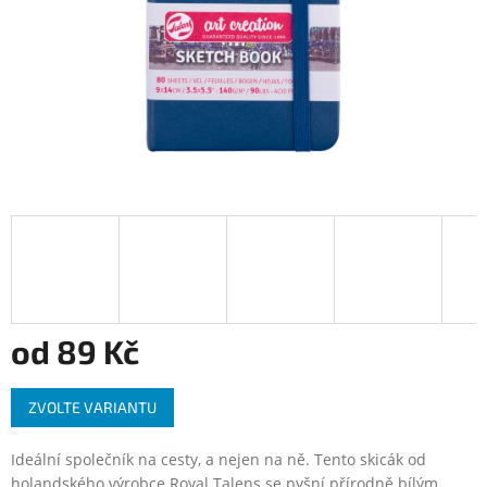
od
89 Kč
Měrná
ZVOLTE VARIANTU
cena:
Ideální společník na cesty, a nejen na ně. Tento skicák od
holandského výrobce Royal Talens se pyšní přírodně bílým,