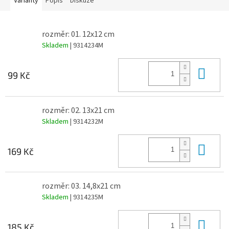
Varianty
Popis
Diskuze
rozměr: 01. 12x12 cm
Skladem
| 9314234M
Do 
99 Kč
rozměr: 02. 13x21 cm
Skladem
| 9314232M
Do 
169 Kč
rozměr: 03. 14,8x21 cm
Skladem
| 9314235M
Do 
185 Kč