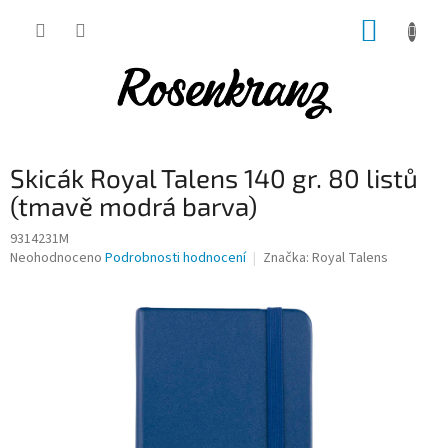
Přejít
NÁKUP
na
obsah
KOŠÍK
Skicák Royal Talens 140 gr. 80 listů
(tmavě modrá barva)
9314231M
Průměrné
Neohodnoceno
Podrobnosti hodnocení
Značka:
Royal Talens
hodnocení
produktu
je
0,0
z
5
hvězdiček.