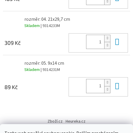
rozměr: 04. 21x29,7 cm
Skladem
| 9314233M
Do 
309 Kč
rozměr: 05. 9x14 cm
Skladem
| 9314231M
Do 
89 Kč
Z
á
Zboží.cz
Heureka.cz
p
a