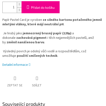
Přidat do košíku
Papír Pastel Card je vyroben
ze silného kartonu potaženého jemně
mletými vlákny, které májí neutrální pH
.
Je hrubý jako
jemnozrnný brusný papír (120µ)
a
dokonale
zachovává pigment
i těch nejjemnějších pastelů, aniž
by
změnil nanášenou barvu
.
Výsledný povrch je odolný vůči vodě a rozpouštědlům, což
umožňuje
použití smíšených technik
.
Detailní informace
ZEPTAT SE
SDÍLET
Související produkty