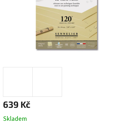
639 Kč
Měrná
Skladem
cena: