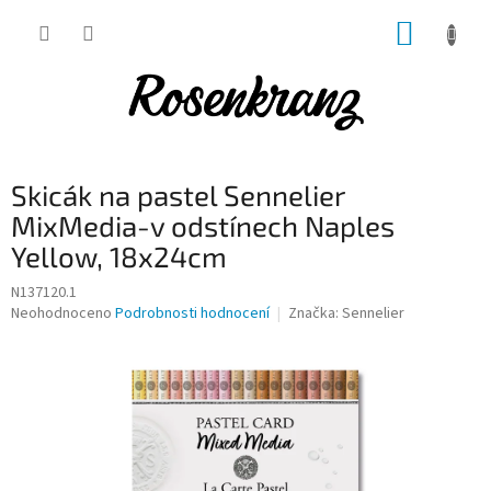
Přejít
NÁKUP
na
obsah
KOŠÍK
Skicák na pastel Sennelier
MixMedia-v odstínech Naples
Yellow, 18x24cm
N137120.1
Průměrné
Neohodnoceno
Podrobnosti hodnocení
Značka:
Sennelier
hodnocení
produktu
je
0,0
z
5
hvězdiček.