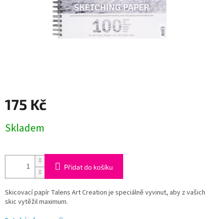
175 Kč
Měrná
Skladem
cena:
Přidat do košíku
Skicovací papír Talens Art Creation je speciálně vyvinut, aby z vašich
skic vytěžil maximum.