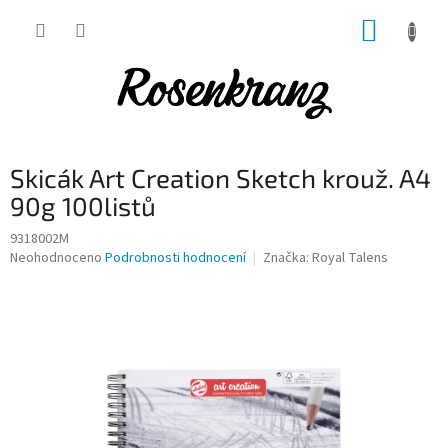
Přejít
NÁKUP
na
obsah
KOŠÍK
Skicák Art Creation Sketch krouž. A4
90g 100listů
9318002M
Průměrné
Neohodnoceno
Podrobnosti hodnocení
Značka:
Royal Talens
hodnocení
produktu
je
0,0
z
5
hvězdiček.