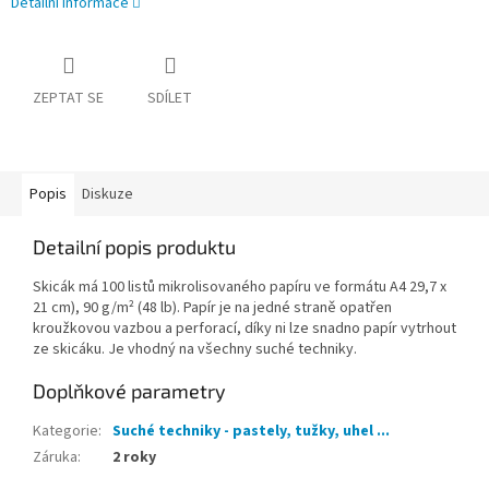
Detailní informace
ZEPTAT SE
SDÍLET
Popis
Diskuze
Detailní popis produktu
Skicák má 100 listů mikrolisovaného papíru ve formátu A4 29,7 x
21 cm), 90 g/m² (48 lb). Papír je na jedné straně opatřen
kroužkovou vazbou a perforací, díky ni lze snadno papír vytrhout
ze skicáku. Je vhodný na všechny suché techniky.
Doplňkové parametry
Kategorie
:
Suché techniky - pastely, tužky, uhel ...
Záruka
:
2 roky