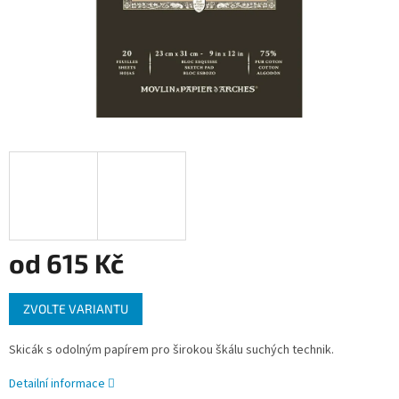
od
615 Kč
Měrná
ZVOLTE VARIANTU
cena:
Skicák s odolným papírem pro širokou škálu suchých technik.
Detailní informace