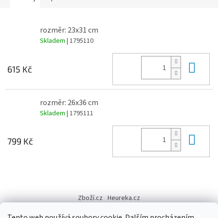
rozměr: 23x31 cm
Skladem
| 1795110
Do 
615 Kč
rozměr: 26x36 cm
Skladem
| 1795111
Do 
799 Kč
Z
á
Zboží.cz
Heureka.cz
p
a
Tento web používá soubory cookie. Dalším procházením