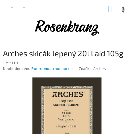
Přejít
NÁKUP
na
obsah
KOŠÍK
Arches skicák lepený 20l Laid 105g
1795110
Průměrné
Neohodnoceno
Podrobnosti hodnocení
Značka:
Arches
hodnocení
produktu
je
0,0
z
5
hvězdiček.