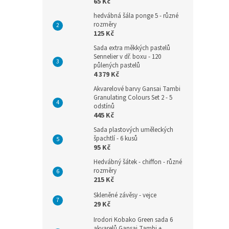
65 Kč
hedvábná šála ponge 5 - různé
rozměry
125 Kč
Sada extra měkkých pastelů
Sennelier v dř. boxu - 120
půlených pastelů
4 379 Kč
Akvarelové barvy Gansai Tambi
Granulating Colours Set 2 - 5
odstínů
445 Kč
Sada plastových uměleckých
špachtlí - 6 kusů
95 Kč
Hedvábný šátek - chiffon - různé
rozměry
215 Kč
Skleněné závěsy - vejce
29 Kč
Irodori Kobako Green sada 6
akvarelů Gansai Tambi +