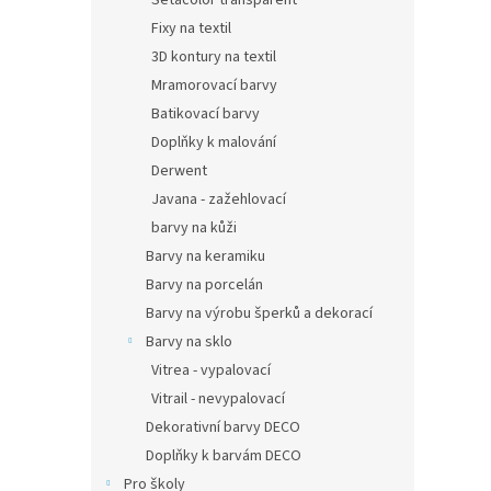
Setacolor transparent
Fixy na textil
3D kontury na textil
Mramorovací barvy
Batikovací barvy
Doplňky k malování
Derwent
Javana - zažehlovací
barvy na kůži
Barvy na keramiku
Barvy na porcelán
Barvy na výrobu šperků a dekorací
Barvy na sklo
Vitrea - vypalovací
Vitrail - nevypalovací
Dekorativní barvy DECO
Doplňky k barvám DECO
Pro školy