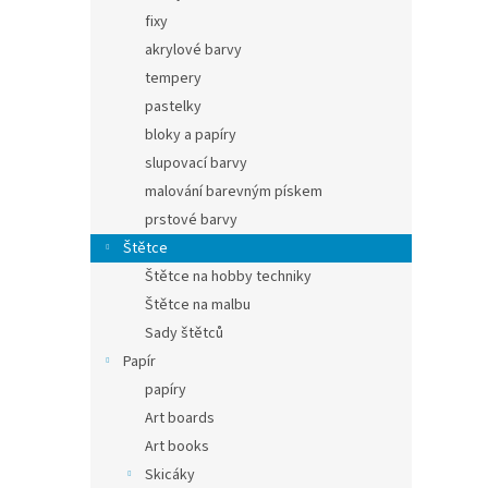
fixy
akrylové barvy
tempery
pastelky
bloky a papíry
slupovací barvy
malování barevným pískem
prstové barvy
Štětce
Štětce na hobby techniky
Štětce na malbu
Sady štětců
Papír
papíry
Art boards
Art books
Skicáky