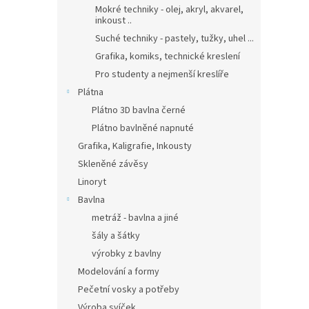
Mokré techniky - olej, akryl, akvarel,
inkoust ..
Suché techniky - pastely, tužky, uhel ...
Grafika, komiks, technické kreslení
Pro studenty a nejmenší kreslíře
Plátna
Plátno 3D bavlna černé
Plátno bavlněné napnuté
Grafika, Kaligrafie, Inkousty
Skleněné závěsy
Linoryt
Bavlna
metráž - bavlna a jiné
šály a šátky
výrobky z bavlny
Modelování a formy
Pečetní vosky a potřeby
Výroba svíček