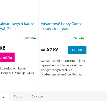
akvarelových barev
Akvarelové barvy Gansai
ová, 24 ks
Tambi -full pan-
jednotlivě
Skladem
Skladem
 Kč
47 Kč
od
DETAIL
o košíku
Gansai Tambi od Kuretake jsou
japonské tradiční akvarelové
kvarelových barev
barvy pro výtvarníky a
 Pebeo. Obsahuje 24 ks
profesionální umělce. Full pan
.
odpovídá obsahu o rozměrech
32 x 19 x 9 mm.
nty
Popis
Diskuze