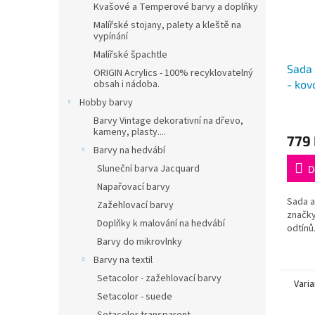
Kvašové a Temperové barvy a doplňky
Malířské stojany, palety a kleště na
vypínání
Malířské špachtle
Sada 
ORIGIN Acrylics - 100% recyklovatelný
- kov
obsah i nádoba.
Hobby barvy
Barvy Vintage dekorativní na dřevo,
kameny, plasty....
779
Barvy na hedvábí
Sluneční barva Jacquard
D
Napařovací barvy
Sada a
Zažehlovací barvy
značky
Doplňky k malování na hedvábí
odtínů
Barvy do mikrovlnky
Barvy na textil
Setacolor - zažehlovací barvy
Varia
Setacolor - suede