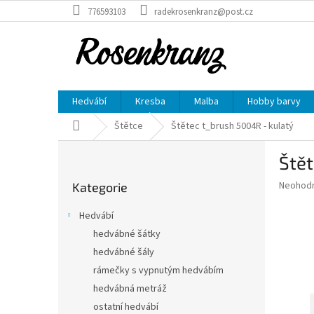
Přejít
776593103
radekrosenkranz@post.cz
na
obsah
Hedvábí
Kresba
Malba
Hobby barvy
Domů
Štětce
Štětec t_brush 5004R - kulatý
P
Štět
o
Přeskočit
s
Průměr
Neohod
Kategorie
kategorie
t
hodnoce
r
produkt
Hedvábí
a
je
hedvábné šátky
0,0
n
z
hedvábné šály
n
5
í
rámečky s vypnutým hedvábím
hvězdič
p
hedvábná metráž
a
ostatní hedvábí