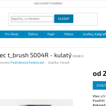
OBCHODNÍ PODMÍNKY
HLEDAT
Pro školy
Štětce
Papír
Plátna
Grafika, Kaligraf
ec t_brush 5004R - kulatý
5004R 8
né
noceno
Podrobnosti hodnocení
Značka:
t brush
ní
od
u
Měrná
ZVOLT
cena:
ek.
Vlas:
přír
Použití:
Rukojeť: