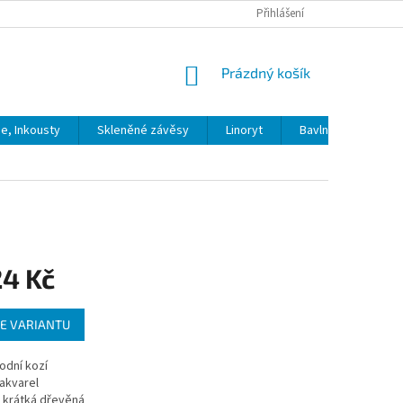
Přihlášení
NÁKUPNÍ
Prázdný košík
KOŠÍK
ie, Inkousty
Skleněné závěsy
Linoryt
Bavlna
Model
24 Kč
E VARIANTU
odní kozí
akvarel
krátká dřevěná