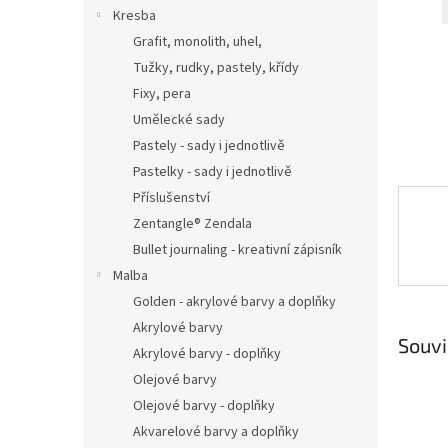
n
Kresba
e
Grafit, monolith, uhel,
l
Tužky, rudky, pastely, křídy
Fixy, pera
Umělecké sady
Pastely - sady i jednotlivě
Pastelky - sady i jednotlivě
Příslušenství
Zentangle® Zendala
Bullet journaling - kreativní zápisník
Malba
Golden - akrylové barvy a doplňky
Akrylové barvy
Souvi
Akrylové barvy - doplňky
Olejové barvy
Olejové barvy - doplňky
Akvarelové barvy a doplňky