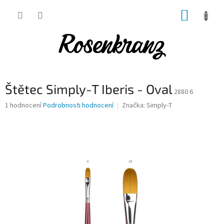
Přejít
NÁKUP
na
obsah
KOŠÍK
Štětec Simply-T Iberis - Oval
2880 6
Průměrné
1 hodnocení
Podrobnosti hodnocení
Značka:
Simply-T
hodnocení
produktu
je
5,0
z
5
hvězdiček.