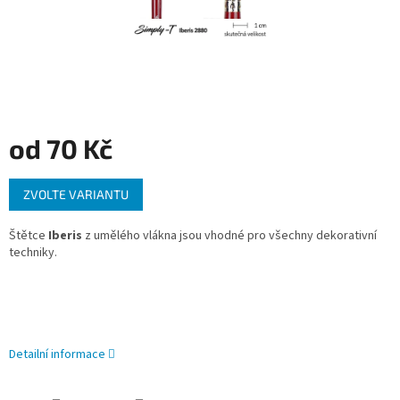
od
70 Kč
Měrná
ZVOLTE VARIANTU
cena:
Štětce
Iberis
z umělého vlákna jsou vhodné pro všechny dekorativní
techniky.
Detailní informace