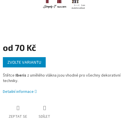
od
70 Kč
Měrná
ZVOLTE VARIANTU
cena:
Štětce
Iberis
z umělého vlákna jsou vhodné pro všechny dekorativní
techniky.
Detailní informace
ZEPTAT SE
SDÍLET