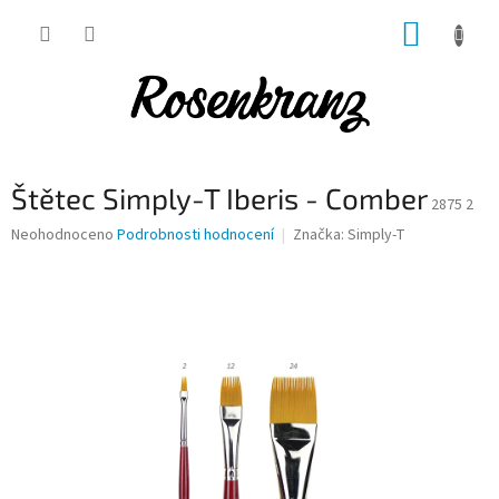
Přejít
NÁKUP
na
obsah
KOŠÍK
Štětec Simply-T Iberis - Comber
2875 2
Průměrné
Neohodnoceno
Podrobnosti hodnocení
Značka:
Simply-T
hodnocení
produktu
je
0,0
z
5
hvězdiček.