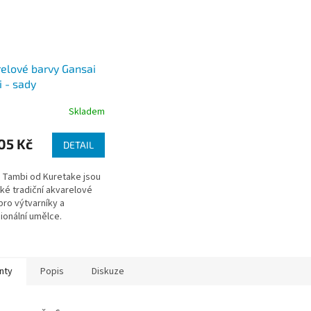
elové barvy Gansai
 - sady
Skladem
05 Kč
DETAIL
 Tambi od Kuretake jsou
ké tradiční akvarelové
pro výtvarníky a
ionální umělce.
nty
Popis
Diskuze