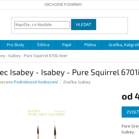
OBCHODNÍ PODMÍNKY
HLEDAT
Pro školy
Štětce
Papír
Plátna
Grafika, Kaligraf
ey - Isabey - Pure Squirrel 6701i liner
ec Isabey - Isabey - Pure Squirrel 6701i
né
noceno
Podrobnosti hodnocení
Značka:
Isabey
ní
od
u
Měrná
ZVOLT
cena:
ek.
Pure Grey
Isabey.