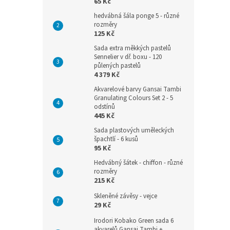
65 Kč
hedvábná šála ponge 5 - různé
rozměry
125 Kč
Sada extra měkkých pastelů
Sennelier v dř. boxu - 120
půlených pastelů
4 379 Kč
Akvarelové barvy Gansai Tambi
Granulating Colours Set 2 - 5
odstínů
445 Kč
Sada plastových uměleckých
špachtlí - 6 kusů
95 Kč
Hedvábný šátek - chiffon - různé
rozměry
215 Kč
Skleněné závěsy - vejce
29 Kč
Irodori Kobako Green sada 6
akvarelů Gansai Tambi +