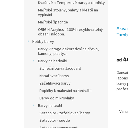
Kvašové a Temperové barvy a doplňky
Malířské stojany, palety a kleště na
vypínání
Malířské špachtle
Akvar
ORIGIN Acrylics - 100% recyklovatelný
obsah i nádoba.
Tambi
Hobby barvy
Barvy Vintage dekorativní na dřevo,
kameny, plasty....
4
od
Barvy na hedvábí
Sluneční barva Jacquard
Gansai
Napařovací barvy
japons
Zažehlovací barvy
barvy 
profes
Doplňky k malování na hedvábí
Barvy do mikrovlnky
Barvy na textil
Varia
Setacolor - zažehlovací barvy
Setacolor - suede