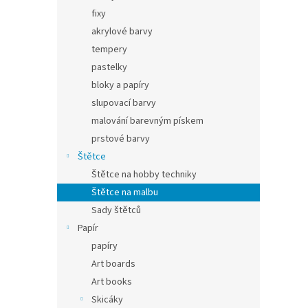
fixy
akrylové barvy
tempery
pastelky
bloky a papíry
slupovací barvy
malování barevným pískem
prstové barvy
Štětce
Štětce na hobby techniky
Štětce na malbu
Sady štětců
Papír
papíry
Art boards
Art books
Skicáky