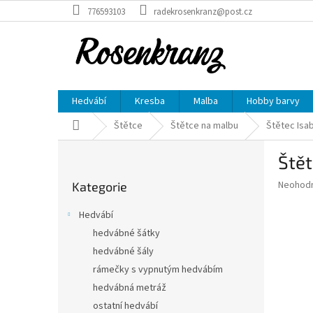
Přejít
776593103
radekrosenkranz@post.cz
na
obsah
Hedvábí
Kresba
Malba
Hobby barvy
Domů
Štětce
Štětce na malbu
Štětec Isab
P
Štět
o
Přeskočit
s
Průměr
Neohod
Kategorie
kategorie
t
hodnoce
r
produkt
Hedvábí
a
je
hedvábné šátky
0,0
n
z
hedvábné šály
n
5
í
rámečky s vypnutým hedvábím
hvězdič
p
hedvábná metráž
a
ostatní hedvábí