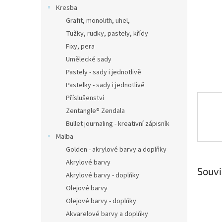
n
Kresba
e
Grafit, monolith, uhel,
l
Tužky, rudky, pastely, křídy
Fixy, pera
Umělecké sady
Pastely - sady i jednotlivě
Pastelky - sady i jednotlivě
Příslušenství
Zentangle® Zendala
Bullet journaling - kreativní zápisník
Malba
Golden - akrylové barvy a doplňky
Akrylové barvy
Souvi
Akrylové barvy - doplňky
Olejové barvy
Olejové barvy - doplňky
Akvarelové barvy a doplňky