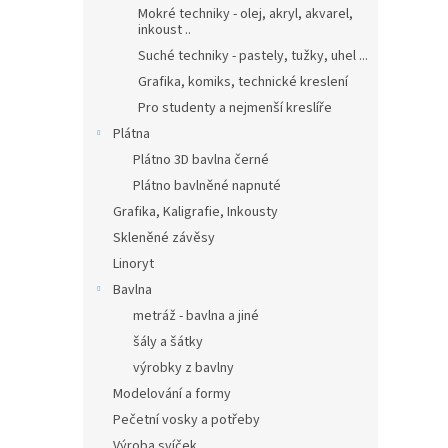
Mokré techniky - olej, akryl, akvarel,
inkoust ..
Suché techniky - pastely, tužky, uhel ...
Grafika, komiks, technické kreslení
Pro studenty a nejmenší kreslíře
Plátna
Plátno 3D bavlna černé
Plátno bavlněné napnuté
Grafika, Kaligrafie, Inkousty
Skleněné závěsy
Linoryt
Bavlna
metráž - bavlna a jiné
šály a šátky
výrobky z bavlny
Modelování a formy
Pečetní vosky a potřeby
Výroba svíček