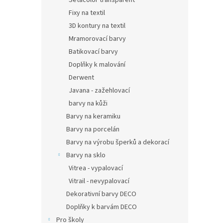
Setacolor transparent
Fixy na textil
3D kontury na textil
Mramorovací barvy
Batikovací barvy
Doplňky k malování
Derwent
Javana - zažehlovací
barvy na kůži
Barvy na keramiku
Barvy na porcelán
Barvy na výrobu šperků a dekorací
Barvy na sklo
Vitrea - vypalovací
Vitrail - nevypalovací
Dekorativní barvy DECO
Doplňky k barvám DECO
Pro školy