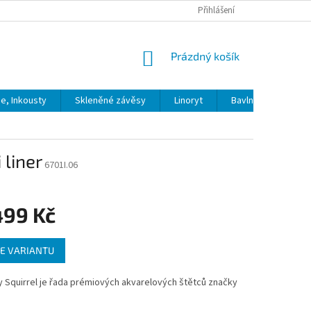
Přihlášení
NÁKUPNÍ
Prázdný košík
KOŠÍK
ie, Inkousty
Skleněné závěsy
Linoryt
Bavlna
Model
 liner
6701I.06
499 Kč
E VARIANTU
 Squirrel je řada prémiových akvarelových štětců značky