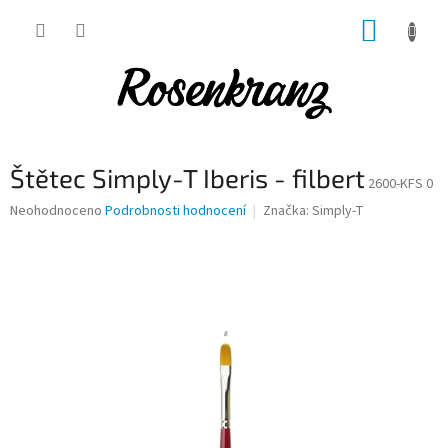
Přejít
NÁKUP
na
obsah
KOŠÍK
Štětec Simply-T Iberis - filbert
2600-KFS 0
Průměrné
Neohodnoceno
Podrobnosti hodnocení
Značka:
Simply-T
hodnocení
produktu
je
0,0
z
5
hvězdiček.