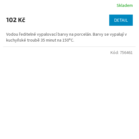
Skladem
102 Kč
DETAIL
Vodou ředitelné vypalovací barvy na porcelán. Barvy se vypalují v
kuchyňské troubě 35 minut na 150°C.
Kód:
756461