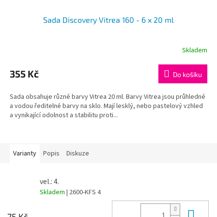
Sada Discovery Vitrea 160 - 6 x 20 ml
Skladem
355 Kč
Do košíku
Sada obsahuje různé barvy Vitrea 20 ml. Barvy Vitrea jsou průhledné
a vodou ředitelné barvy na sklo. Mají lesklý, nebo pastelový vzhled
a vynikající odolnost a stabilitu proti...
Varianty
Popis
Diskuze
vel.: 4.
Skladem
| 2600-KFS 4
Do 
75 Kč