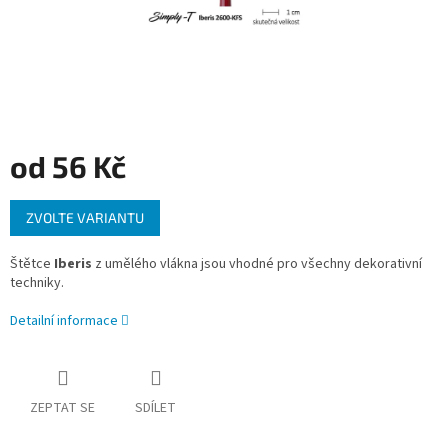
od
56 Kč
Měrná
ZVOLTE VARIANTU
cena:
Štětce
Iberis
z umělého vlákna jsou vhodné pro všechny dekorativní
techniky.
Detailní informace
ZEPTAT SE
SDÍLET