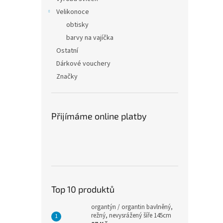
Velikonoce
obtisky
barvy na vajíčka
Ostatní
Dárkové vouchery
Značky
Přijímáme online platby
Top 10 produktů
organtýn / organtin bavlněný,
režný, nevysrážený šíře 145cm