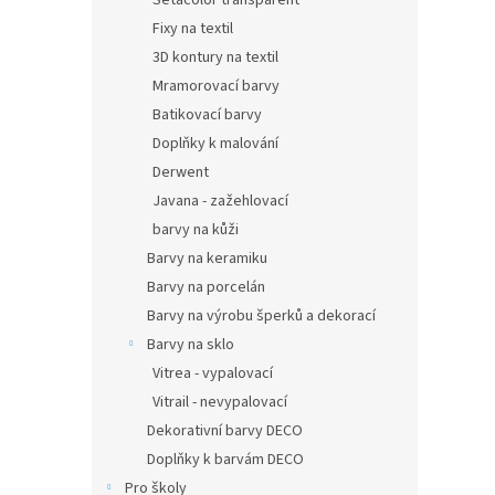
Setacolor transparent
Fixy na textil
3D kontury na textil
Mramorovací barvy
Batikovací barvy
Doplňky k malování
Derwent
Javana - zažehlovací
barvy na kůži
Barvy na keramiku
Barvy na porcelán
Barvy na výrobu šperků a dekorací
Barvy na sklo
Vitrea - vypalovací
Vitrail - nevypalovací
Dekorativní barvy DECO
Doplňky k barvám DECO
Pro školy