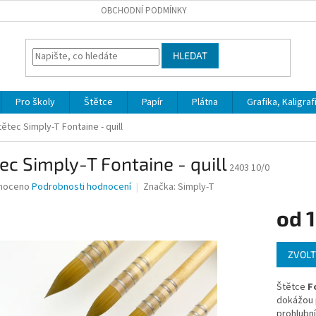
OBCHODNÍ PODMÍNKY
HLEDAT
Pro školy
Štětce
Papír
Plátna
Grafika, Kaligraf
tětec Simply-T Fontaine - quill
ec Simply-T Fontaine - quill
2403 10/0
né
noceno
Podrobnosti hodnocení
Značka:
Simply-T
ní
od
1
u
Měrná
ZVOLT
cena:
ek.
Štětce
F
dokážou 
prohlubn