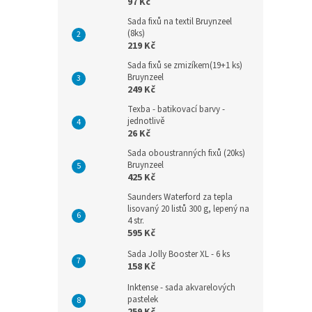
97 Kč
Sada fixů na textil Bruynzeel
(8ks)
219 Kč
Sada fixů se zmizíkem(19+1 ks)
Bruynzeel
249 Kč
Texba - batikovací barvy -
jednotlivě
26 Kč
Sada oboustranných fixů (20ks)
Bruynzeel
425 Kč
Saunders Waterford za tepla
lisovaný 20 listů 300 g, lepený na
4 str.
595 Kč
Sada Jolly Booster XL - 6 ks
158 Kč
Inktense - sada akvarelových
pastelek