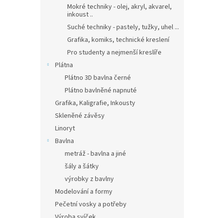
Mokré techniky - olej, akryl, akvarel,
inkoust ..
Suché techniky - pastely, tužky, uhel ...
Grafika, komiks, technické kreslení
Pro studenty a nejmenší kreslíře
Plátna
Plátno 3D bavlna černé
Plátno bavlněné napnuté
Grafika, Kaligrafie, Inkousty
Skleněné závěsy
Linoryt
Bavlna
metráž - bavlna a jiné
šály a šátky
výrobky z bavlny
Modelování a formy
Pečetní vosky a potřeby
Výroba svíček