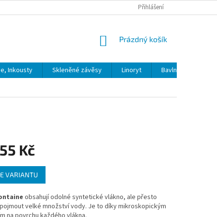
Přihlášení
NÁKUPNÍ
Prázdný košík
KOŠÍK
ie, Inkousty
Skleněné závěsy
Linoryt
Bavlna
Model
55 Kč
E VARIANTU
ontaine
obsahují odolné syntetické vlákno, ale přesto
pojmout velké množství vody. Je to díky mikroskopickým
ím na povrchu každého vlákna.