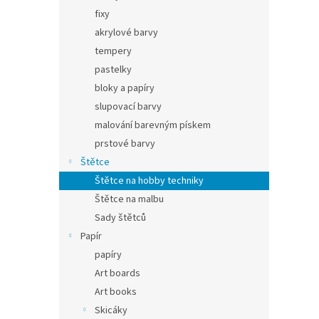
fixy
akrylové barvy
tempery
pastelky
bloky a papíry
slupovací barvy
malování barevným pískem
prstové barvy
Štětce
Štětce na hobby techniky
Štětce na malbu
Sady štětců
Papír
papíry
Art boards
Art books
Skicáky