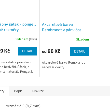
bný šátek - ponge 5
Akvarelová barva
né rozměry
Rembrandt v pánvičce
Skladem
(8 ks)
Skladem
rné
cení
ktu
9 Kč
98 Kč
od
DETAIL
DETAIL
ný šátek z přírodního
Akvarelová barvy Rembrandt
ho hedvábí. Šátek je
nejvyšší kvality.
n z materiálu Ponge 5.
ček.
nty
Popis
Diskuze
rozměr: č. 0 (8,7 mm)