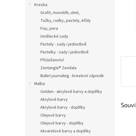
n
Kresba
e
Grafit, monolith, uhel,
l
Tužky, rudky, pastely, křídy
Fixy, pera
Umělecké sady
Pastely - sady i jednotlivě
Pastelky - sady i jednotlivě
Příslušenství
Zentangle® Zendala
Bullet journaling - kreativní zápisník
Malba
Golden - akrylové barvy a doplňky
Akrylové barvy
Souvi
Akrylové barvy - doplňky
Olejové barvy
Olejové barvy - doplňky
Akvarelové barvy a doplňky