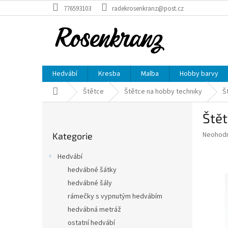
Přejít
776593103
radekrosenkranz@post.cz
na
obsah
Hedvábí
Kresba
Malba
Hobby barvy
Domů
Štětce
Štětce na hobby techniky
Š
P
Štět
o
Přeskočit
s
Průměr
Neohod
Kategorie
kategorie
t
hodnoce
r
produkt
Hedvábí
a
je
hedvábné šátky
0,0
n
z
hedvábné šály
n
5
í
rámečky s vypnutým hedvábím
hvězdič
p
hedvábná metráž
a
ostatní hedvábí