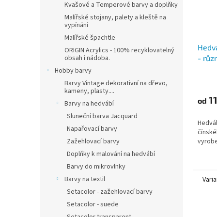
Kvašové a Temperové barvy a doplňky
Malířské stojany, palety a kleště na
vypínání
Malířské špachtle
Hedvá
ORIGIN Acrylics - 100% recyklovatelný
- růz
obsah i nádoba.
Hobby barvy
Průmě
Barvy Vintage dekorativní na dřevo,
hodno
kameny, plasty....
produ
11
od
Barvy na hedvábí
je
3,5
Sluneční barva Jacquard
Hedváb
z
Napařovací barvy
čínské
5
vyrobe
Zažehlovací barvy
hvězdi
Doplňky k malování na hedvábí
Barvy do mikrovlnky
Barvy na textil
Varia
Setacolor - zažehlovací barvy
Setacolor - suede