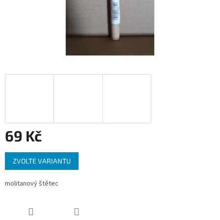
69 Kč
Měrná
ZVOLTE VARIANTU
cena:
molitanový štětec