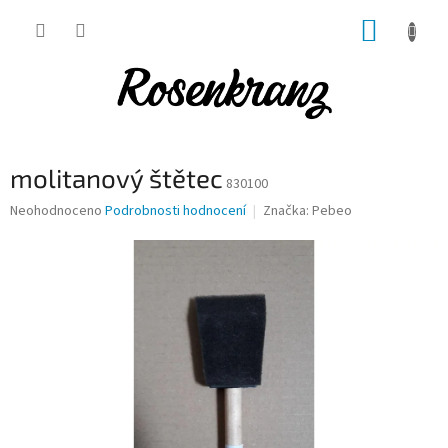
Přejít
NÁKUP
na
obsah
KOŠÍK
molitanový štětec
830100
Průměrné
Neohodnoceno
Podrobnosti hodnocení
Značka:
Pebeo
hodnocení
produktu
je
0,0
z
5
hvězdiček.