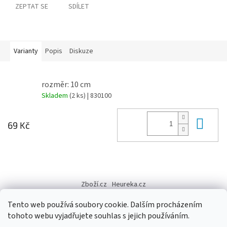
ZEPTAT SE
SDÍLET
Varianty
Popis
Diskuze
rozměr: 10 cm
Skladem
(2 ks)
| 830100
Do 
69 Kč
Z
á
Zboží.cz
Heureka.cz
p
a
Tento web používá soubory cookie. Dalším procházením
t
tohoto webu vyjadřujete souhlas s jejich používáním.
í