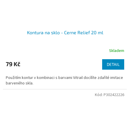
Kontura na sklo - Cerne Relief 20 ml
Skladem
79 Kč
DETAIL
Použitím kontur v kombinaci s barvami Vitrail docílíte zdařilé imitace
barveného skla.
Kód:
P302422226