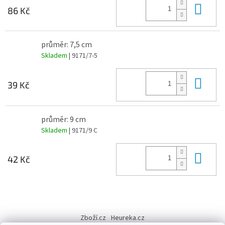
Do 
86 Kč
průměr: 7,5 cm
Skladem
| 9171/7-5
Do 
39 Kč
průměr: 9 cm
Skladem
| 9171/9 C
Do 
42 Kč
Z
á
Zboží.cz
Heureka.cz