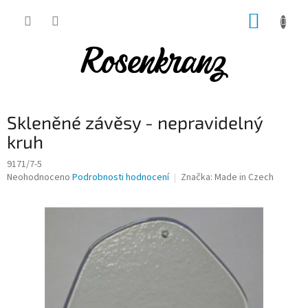
Přejít
NÁKUP
na
obsah
KOŠÍK
Skleněné závěsy - nepravidelný
kruh
9171/7-5
Průměrné
Neohodnoceno
Podrobnosti hodnocení
Značka:
Made in Czech
hodnocení
produktu
je
0,0
z
5
hvězdiček.