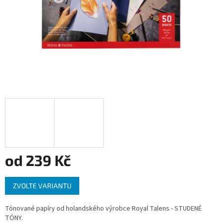
od
239 Kč
Měrná
ZVOLTE VARIANTU
cena:
Tónované papíry od holandského výrobce Royal Talens - STUDENÉ
TÓNY.