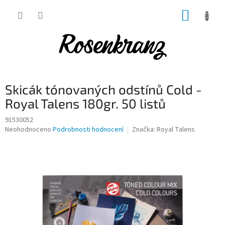
Přejít
NÁKUP
na
obsah
KOŠÍK
Skicák tónovaných odstínů Cold -
Royal Talens 180gr. 50 listů
91530052
Průměrné
Neohodnoceno
Podrobnosti hodnocení
Značka:
Royal Talens
hodnocení
produktu
je
0,0
z
5
hvězdiček.