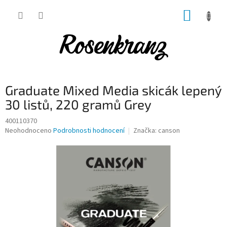
Přejít
NÁKUP
na
obsah
KOŠÍK
Graduate Mixed Media skicák lepený
30 listů, 220 gramů Grey
400110370
Průměrné
Neohodnoceno
Podrobnosti hodnocení
Značka:
canson
hodnocení
produktu
je
0,0
z
5
hvězdiček.