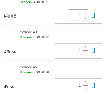
Skladem
| 400110371
Do 
149 Kč
rozměr: A3
Skladem
| 400110372
Do 
279 Kč
rozměr: A5
Skladem
| 400110370
Do 
89 Kč