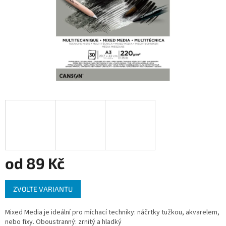
od
89 Kč
Měrná
ZVOLTE VARIANTU
cena:
Mixed Media je ideální pro míchací techniky: náčrtky tužkou, akvarelem,
nebo fixy. Oboustranný: zrnitý a hladký