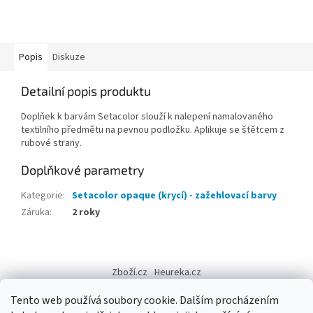
Popis
Diskuze
Detailní popis produktu
Doplňek k barvám Setacolor slouží k nalepení namalovaného
textilního předmětu na pevnou podložku. Aplikuje se štětcem z
rubové strany.
Doplňkové parametry
Kategorie
:
Setacolor opaque (krycí) - zažehlovací barvy
Záruka
:
2 roky
Z
á
Zboží.cz
Heureka.cz
p
a
Tento web používá soubory cookie. Dalším procházením