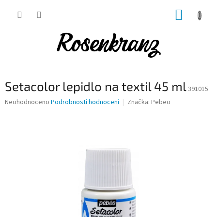
Přejít
NÁKUP
na
obsah
KOŠÍK
Setacolor lepidlo na textil 45 ml
391015
Průměrné
Neohodnoceno
Podrobnosti hodnocení
Značka:
Pebeo
hodnocení
produktu
je
0,0
z
5
hvězdiček.