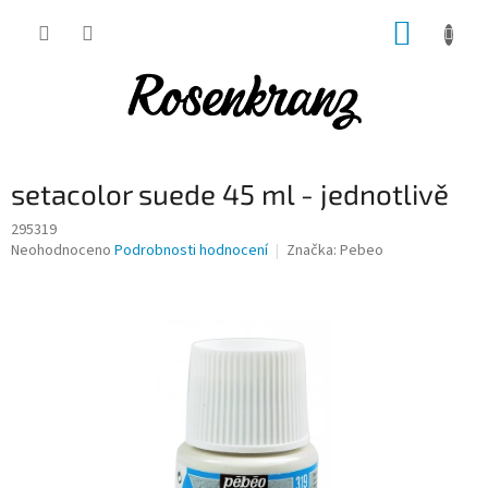
Přejít
NÁKUP
na
obsah
KOŠÍK
setacolor suede 45 ml - jednotlivě
295319
Průměrné
Neohodnoceno
Podrobnosti hodnocení
Značka:
Pebeo
hodnocení
produktu
je
0,0
z
5
hvězdiček.