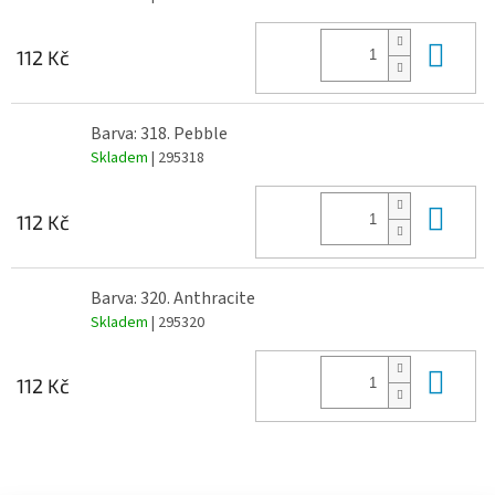
Do 
112 Kč
Barva: 318. Pebble
Skladem
| 295318
Do 
112 Kč
Barva: 320. Anthracite
Skladem
| 295320
Do 
112 Kč
Z