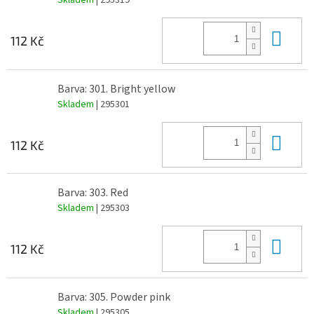
Skladem
| 295319
Do 
112 Kč
Barva: 301. Bright yellow
Skladem
| 295301
Do 
112 Kč
Barva: 303. Red
Skladem
| 295303
Do 
112 Kč
Barva: 305. Powder pink
Skladem
| 295305