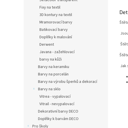
Setacolor transparent
Fixy na textil
Det
3D kontury na textil
Mramorovací barvy
Štět
Batikovací barvy
Jsou
Doplňky k malování
Štět
Derwent
Javana - zažehlovací
Štět
barvy na kůži
Jak 
Barvy na keramiku
Barvy na porcelán
Barvy na výrobu šperků a dekorací
Barvy na sklo
Vitrea - vypalovací
Vitrail - nevypalovací
Dekorativní barvy DECO
Doplňky k barvám DECO
Pro školy