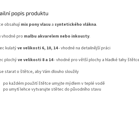
ailní popis produktu
ce obsahují
mix pony vlasu
a
syntetického vlákna
.
 vhodné pro
malbu akvarelem nebo inkousty
.
ec kulatý
ve velikosti 6, 10, 14
- vhodné na detailnější práci
ec plochý
ve velikosti 8 a 14
- vhodné pro větší plochy a hladké tahy štět
se starat o štětce, aby Vám dlouho sloužily
po každém použití štětce umyjte mýdlem v teplé vodě
po umytí lehce vytvarujte stětec do původního stavu