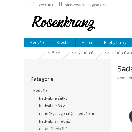
Přejít
776593103
radekrosenkranz@post.cz
na
obsah
Hedvábí
Kresba
Malba
Hobby barvy
Domů
Štětce
Sady štětců
Sada štětců Art
P
Sada
o
Přeskočit
s
Průměr
Neohod
Kategorie
kategorie
t
hodnoce
r
produkt
Hedvábí
a
je
hedvábné šátky
0,0
n
z
hedvábné šály
n
5
í
rámečky s vypnutým hedvábím
hvězdič
p
hedvábná metráž
a
ostatní hedvábí