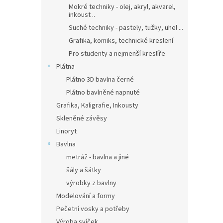
Mokré techniky - olej, akryl, akvarel,
inkoust ..
Suché techniky - pastely, tužky, uhel ...
Grafika, komiks, technické kreslení
Pro studenty a nejmenší kreslíře
Plátna
Plátno 3D bavlna černé
Plátno bavlněné napnuté
Grafika, Kaligrafie, Inkousty
Skleněné závěsy
Linoryt
Bavlna
metráž - bavlna a jiné
šály a šátky
výrobky z bavlny
Modelování a formy
Pečetní vosky a potřeby
Výroba svíček