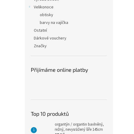
Velikonoce
obtisky
barvy na vajíčka
Ostatní
Dárkové vouchery
Značky
Přijímáme online platby
Top 10 produktů
organtýn / organtin bavlněný,
režný, nevysrážený šíře 145cm