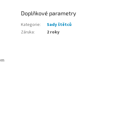
Doplňkové parametry
Kategorie
:
Sady štětců
Záruka
:
2 roky
cem