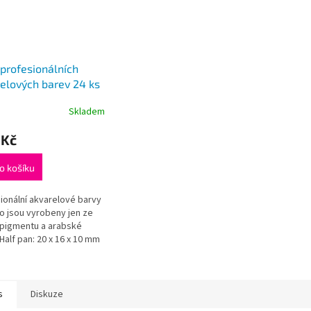
profesionálních
elových barev 24 ks
pan
Skladem
 Kč
o košíku
ionální akvarelové barvy
 jsou vyrobeny jen ze
pigmentu a arabské
Half pan: 20 x 16 x 10 mm
s
Diskuze