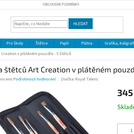
OBCHODNÍ PODMÍNKY
HLEDAT
Pro školy
Štětce
Papír
Plátna
Grafika, Kaligraf
 Creation v plátěném pouzdře - 5 štětců
 štětců Art Creation v plátěném pouzd
né
noceno
Podrobnosti hodnocení
Značka:
Royal Talens
ní
345
u
Měrná
Skla
cena:
ek.