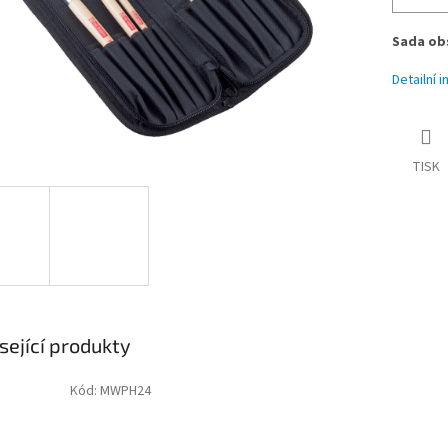
Sada obs
Detailní 
TISK
sející produkty
Kód:
MWPH24