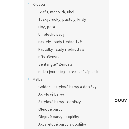
n
Kresba
e
Grafit, monolith, uhel,
l
Tužky, rudky, pastely, křídy
Fixy, pera
Umělecké sady
Pastely - sady i jednotlivě
Pastelky - sady i jednotlivě
Příslušenství
Zentangle® Zendala
Bullet journaling - kreativní zápisník
Malba
Golden - akrylové barvy a doplňky
Akrylové barvy
Souvi
Akrylové barvy - doplňky
Olejové barvy
Olejové barvy - doplňky
Akvarelové barvy a doplňky