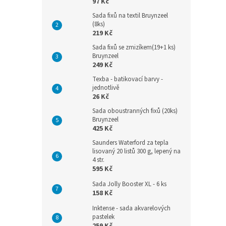
97 Kč
Sada fixů na textil Bruynzeel
(8ks)
219 Kč
Sada fixů se zmizíkem(19+1 ks)
Bruynzeel
249 Kč
Texba - batikovací barvy -
jednotlivě
26 Kč
Sada oboustranných fixů (20ks)
Bruynzeel
425 Kč
Saunders Waterford za tepla
lisovaný 20 listů 300 g, lepený na
4 str.
595 Kč
Sada Jolly Booster XL - 6 ks
158 Kč
Inktense - sada akvarelových
pastelek