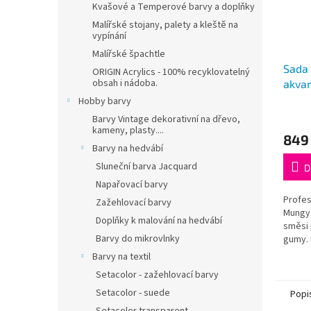
Kvašové a Temperové barvy a doplňky
Malířské stojany, palety a kleště na
vypínání
Malířské špachtle
Sada 
ORIGIN Acrylics - 100% recyklovatelný
obsah i nádoba.
akvar
half 
Hobby barvy
Barvy Vintage dekorativní na dřevo,
kameny, plasty....
849
Barvy na hedvábí
Sluneční barva Jacquard
D
Napařovací barvy
Profes
Zažehlovací barvy
Mungyo
Doplňky k malování na hedvábí
směsi 
Barvy do mikrovlnky
gumy. 
Barvy na textil
Setacolor - zažehlovací barvy
Setacolor - suede
Popi