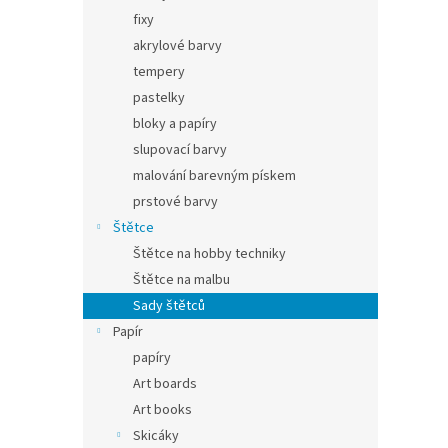
fixy
akrylové barvy
tempery
pastelky
bloky a papíry
slupovací barvy
malování barevným pískem
prstové barvy
Štětce
Štětce na hobby techniky
Štětce na malbu
Sady štětců
Papír
papíry
Art boards
Art books
Skicáky