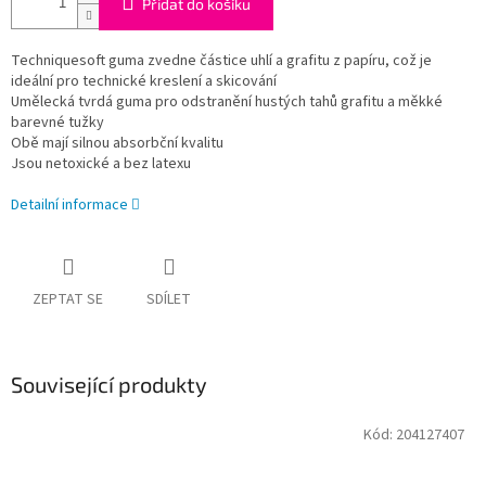
Přidat do košíku
Techniquesoft guma zvedne částice uhlí a grafitu z papíru, což je
ideální pro technické kreslení a skicování
Umělecká tvrdá guma pro odstranění hustých tahů grafitu a měkké
barevné tužky
Obě mají silnou absorbční kvalitu
Jsou netoxické a bez latexu
Detailní informace
ZEPTAT SE
SDÍLET
Související produkty
Kód:
204127407