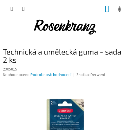
Přejít
NÁKUP
na
obsah
KOŠÍK
Technická a umělecká guma - sada
2 ks
2305815
Průměrné
Neohodnoceno
Podrobnosti hodnocení
Značka:
Derwent
hodnocení
produktu
je
0,0
z
5
hvězdiček.