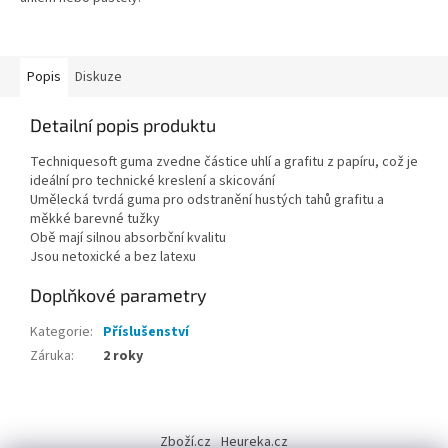
Popis
Diskuze
Detailní popis produktu
Techniquesoft guma zvedne částice uhlí a grafitu z papíru, což je
ideální pro technické kreslení a skicování
Umělecká tvrdá guma pro odstranění hustých tahů grafitu a
měkké barevné tužky
Obě mají silnou absorbční kvalitu
Jsou netoxické a bez latexu
Doplňkové parametry
Kategorie
:
Příslušenství
Záruka
:
2 roky
Z
á
Zboží.cz
Heureka.cz