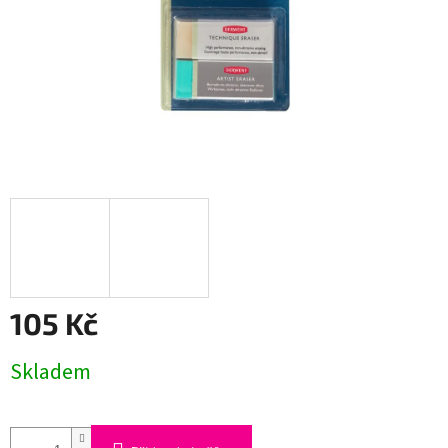
105 Kč
Měrná
Skladem
cena: