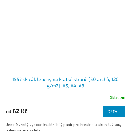
1557 skicák lepený na krátké straně (50 archů, 120
g/m2), A5, A4, A3
Skladem
62 Kč
od
DETAIL
Jemně zrnitý vysoce kvalitní bílý papír pro kreslení a skicy tužkou,
uhlem nebo pastely.