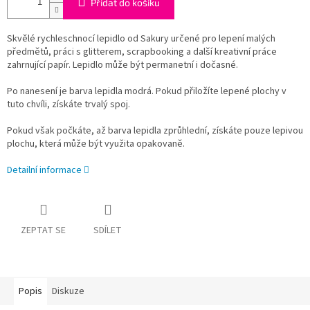
Přidat do košíku
Skvělé rychleschnocí lepidlo od Sakury určené pro lepení malých
předmětů, práci s glitterem, scrapbooking a další kreativní práce
zahrnující papír. Lepidlo může být permanetní i dočasné.
Po nanesení je barva lepidla modrá. Pokud přiložíte lepené plochy v
tuto chvíli, získáte trvalý spoj.
Pokud však počkáte, až barva lepidla zprůhlední, získáte pouze lepivou
plochu, která může být využita opakovaně.
Detailní informace
ZEPTAT SE
SDÍLET
Popis
Diskuze