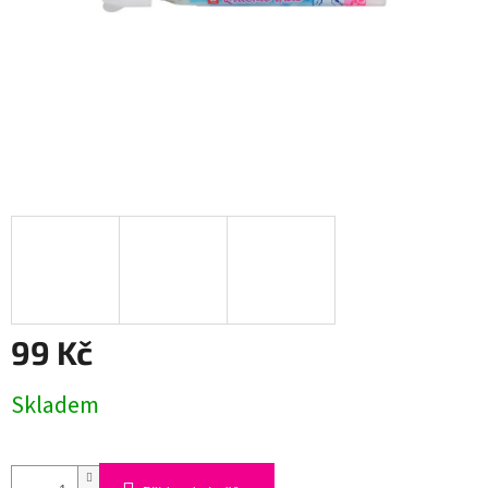
99 Kč
Měrná
Skladem
cena: