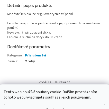
Detailní popis produktu
Množství lepidla lze regulovat rychlostí psaní.
Lepidlo není potřeba protřepávat a je připraveno k okamžitému
použití.
Nevysychá i při ztracení víčka.
Lepidlo je suché na dotyk do 90 vteřin.
Doplňkové parametry
Kategorie
:
Příslušenství
Záruka
:
2 roky
Z
á
Zboží.cz
Heureka.cz
p
a
Tento web používá soubory cookie. Dalším procházením
t
tohoto webu vyjadřujete souhlas s jejich používáním.
í
Vytvořil Shoptet