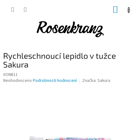
Přejít
NÁKUP
na
obsah
KOŠÍK
Rychleschnoucí lepidlo v tužce
Sakura
XONB11
Průměrné
Neohodnoceno
Podrobnosti hodnocení
Značka:
Sakura
hodnocení
produktu
je
0,0
z
5
hvězdiček.