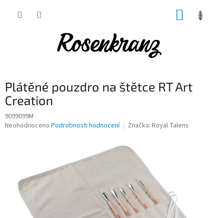
Přejít
NÁKUP
na
obsah
KOŠÍK
Plátěné pouzdro na štětce RT Art
Creation
9099099M
Průměrné
Neohodnoceno
Podrobnosti hodnocení
Značka:
Royal Talens
hodnocení
produktu
je
0,0
z
5
hvězdiček.