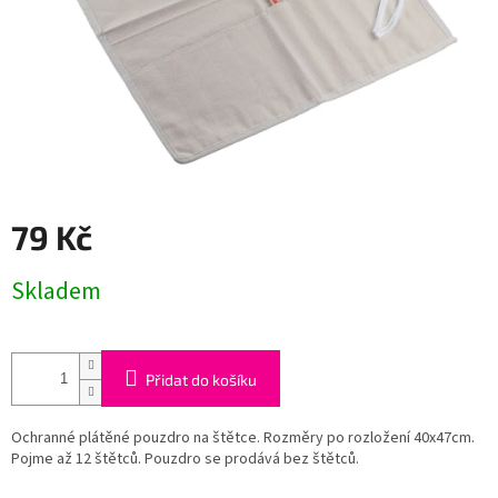
79 Kč
Měrná
Skladem
cena:
Přidat do košíku
Ochranné plátěné pouzdro na štětce. Rozměry po rozložení 40x47cm.
Pojme až 12 štětců. Pouzdro se prodává bez štětců.