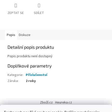
ZEPTAT SE
SDÍLET
Popis
Diskuze
Detailní popis produktu
Popis produktu není dostupný
Doplňkové parametry
Kategorie
:
Příslušenství
Záruka
:
2 roky
Z
á
Zboží.cz
Heureka.cz
p