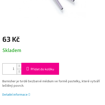
63 Kč
Měrná
Skladem
cena:
Přidat do košíku
Burnisher je tvrdé bezbarvé médium ve formě pastelky, které vytváří
leštěný povrch.
Detailní informace