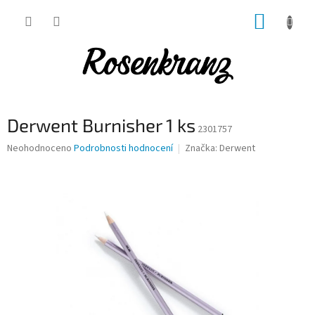
Přejít
NÁKUP
na
obsah
KOŠÍK
Derwent Burnisher 1 ks
2301757
Průměrné
Neohodnoceno
Podrobnosti hodnocení
Značka:
Derwent
hodnocení
produktu
je
0,0
z
5
hvězdiček.