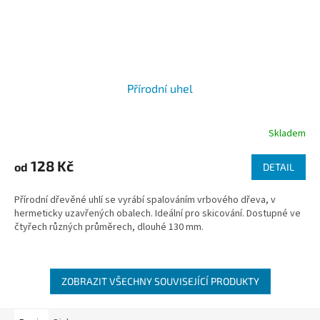
Přírodní uhel
Skladem
128 Kč
od
DETAIL
Přírodní dřevěné uhlí se vyrábí spalováním vrbového dřeva, v
hermeticky uzavřených obalech. Ideální pro skicování. Dostupné ve
čtyřech různých průměrech, dlouhé 130 mm.
ZOBRAZIT VŠECHNY SOUVISEJÍCÍ PRODUKTY