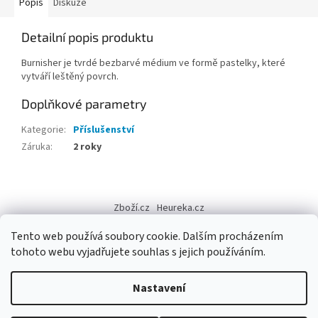
Popis
Diskuze
Detailní popis produktu
Burnisher je tvrdé bezbarvé médium ve formě pastelky, které
vytváří leštěný povrch.
Doplňkové parametry
Kategorie
:
Příslušenství
Záruka
:
2 roky
Z
á
Zboží.cz
Heureka.cz
p
a
Tento web používá soubory cookie. Dalším procházením
t
tohoto webu vyjadřujete souhlas s jejich používáním.
í
Vytvořil Shoptet
Nastavení