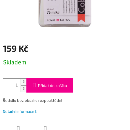
159 Kč
Měrná
Skladem
cena:
Přidat do košíku
Ředidlo bez obsahu rozpouštědel
Detailní informace