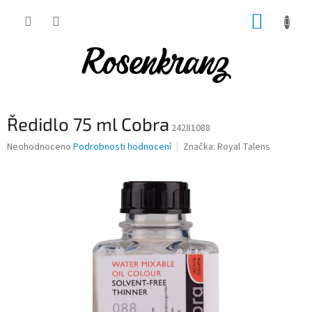
Přejít
NÁKUP
na
obsah
KOŠÍK
Ředidlo 75 ml Cobra
24281088
Průměrné
Neohodnoceno
Podrobnosti hodnocení
Značka:
Royal Talens
hodnocení
produktu
je
0,0
z
5
hvězdiček.