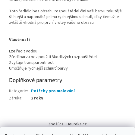
Toto ředidlo bez obsahu rozpouštědel činí vaši barvu tekutější,
štíhlejší a napomáhá jejímu rychlejšímu schnutí, díky čemuž je
zvláště vhodná pro první vrstvy vašeho obrazu.
Vlastnosti
Lze ředit vodou
Zředí barvu bez použití škodlivých rozpouštědel
Zvyšuje transparentnost
Umožňuje rychlejší schnutí barvy
Doplňkové parametry
Kategorie
:
Potřeby pro malování
Záruka
:
2 roky
Z
á
Zboží.cz
Heureka.cz
p