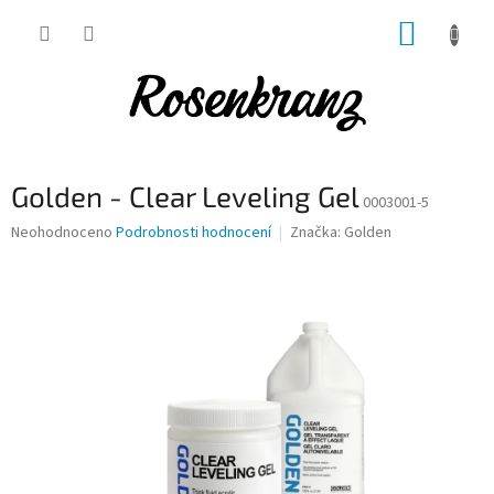
Přejít
NÁKUP
na
obsah
KOŠÍK
Golden - Clear Leveling Gel
0003001-5
Průměrné
Neohodnoceno
Podrobnosti hodnocení
Značka:
Golden
hodnocení
produktu
je
0,0
z
5
hvězdiček.