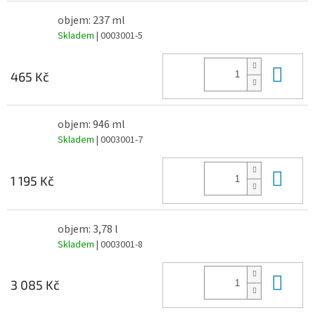
objem: 237 ml
Skladem
| 0003001-5
Do 
465 Kč
objem: 946 ml
Skladem
| 0003001-7
Do 
1 195 Kč
objem: 3,78 l
Skladem
| 0003001-8
Do 
3 085 Kč