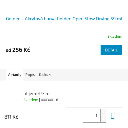
Golden - Akrylová barva Golden Open Slow Drying 59 ml
Skladem
256 Kč
od
DETAIL
Varianty
Popis
Diskuze
objem: 473 ml
Skladem
| 0003001-6
Do 
811 Kč