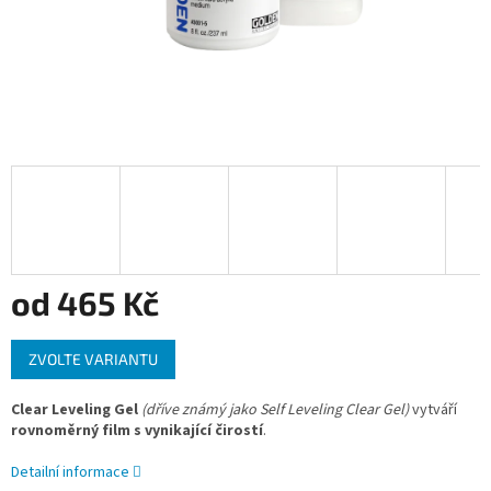
od
465 Kč
Měrná
ZVOLTE VARIANTU
cena:
Clear Leveling Gel
(dříve známý jako Self Leveling Clear Gel)
vytváří
rovnoměrný film s vynikající čirostí
.
Detailní informace