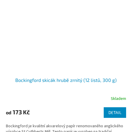
Bockingford skicák hrubě zrnitý (12 listů, 300 g)
Skladem
173 Kč
od
DETAIL
Bockingford je kvalitní akvarelový papír renomovaného anglického
výrobce St Cuthberts Mill. Tento papír je vyroben na tradiční