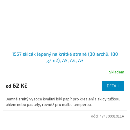
1557 skicák lepený na krátké straně (30 archů, 180
g/m2), A5, A4, A3
Skladem
62 Kč
od
DETAIL
Jemně zrnitý vysoce kvalitní bílý papír pro kreslení a skicy tužkou,
uhlem nebo pastely, rovněž pro malbu temperou.
Kód:
47430001011A