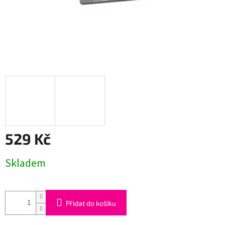
529 Kč
Měrná
Skladem
cena:
Přidat do košíku