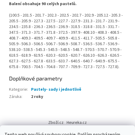
Balení obsahuje 90 celých pastelů.
(100.5 - 201.5 - 201.7 - 202.3 - 202.5 - 202.7 - 202.9 - 205.12 - 205.3 -
205.5 - 205.9 - 227.3 - 227.5 - 227.7 - 227.9 - 231.3 - 231.7 - 231.9 -
234.5 - 235.8 - 236.3 - 236.5 - 236.9 - 318.5 - 318.8 - 331.5 - 331.7 -
347.5 - 371.3 - 371.7 - 371.8 - 372.5 - 397.9 - 408.10 - 408.3 - 408.5 -
408.7 - 409.3 - 409.5 - 409.7 - 409.9 - 411.5 - 411.7 - 505.5 - 505.8 -
505.9 - 506.3 - 506.5 - 506.7 - 506.9 - 508.7 - 536.5 - 536.7 - 536.9 -
538.10 - 538.5 - 545.3 - 545.5 - 548.5 - 548.7 - 570.5 - 570.7 - 570.9 -
618.5 - 618.9 - 619.5 - 620.3 - 620.5 - 620.7 - 626.10 - 626.3 - 626.5 -
627.3 - 627.5 - 627.8 - 633.5 - 633.7 - 640.5 - 640.7 - 640.9 - 675.5 -
675.8 - 700.5 - 704.5 - 704.8 - 707.7 - 709.9 - 727.3 - 727.5 - 727.8).
Doplňkové parametry
Kategorie
:
Pastely- sady i jednotlivě
Záruka
:
2 roky
Z
á
Zboží.cz
Heureka.cz
p
a
Tento web používá soubory cookie. Dalším procházením