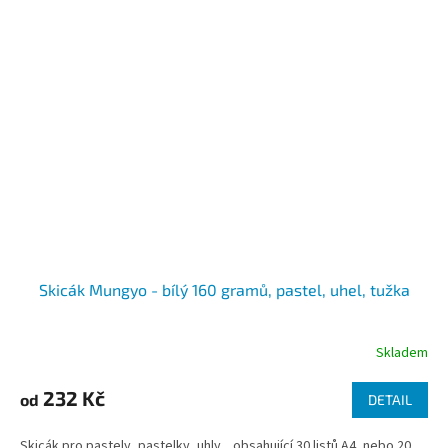
Skicák Mungyo - bílý 160 gramů, pastel, uhel, tužka
Skladem
232 Kč
od
DETAIL
Skicák pro pastely, pastelky, uhly... obsahující 30 listů A4, nebo 20