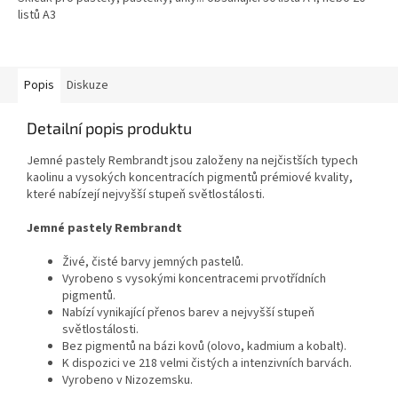
listů A3
Popis
Diskuze
Detailní popis produktu
Jemné pastely Rembrandt jsou založeny na nejčistších typech
kaolinu a vysokých koncentracích pigmentů prémiové kvality,
které nabízejí nejvyšší stupeň světlostálosti.
Jemné pastely Rembrandt
Živé, čisté barvy jemných pastelů.
Vyrobeno s vysokými koncentracemi prvotřídních
pigmentů.
Nabízí vynikající přenos barev a nejvyšší stupeň
světlostálosti.
Bez pigmentů na bázi kovů (olovo, kadmium a kobalt).
K dispozici ve 218 velmi čistých a intenzivních barvách.
Vyrobeno v Nizozemsku.