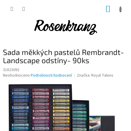
Přejít
NÁKUP
na
obsah
KOŠÍK
Sada měkkých pastelů Rembrandt-
Landscape odstíny- 90ks
31823092
Průměrné
Neohodnoceno
Podrobnosti hodnocení
Značka:
Royal Talens
hodnocení
produktu
je
0,0
z
5
hvězdiček.