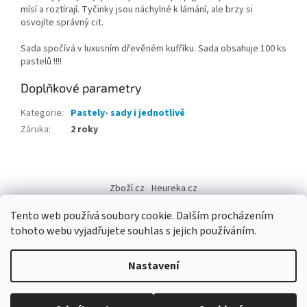
mísí a roztírají. Tyčinky jsou náchylné k lámání, ale brzy si
osvojíte správný cit.
Sada spočívá v luxusním dřevěném kufříku. Sada obsahuje 100 ks
pastelů !!!!
Doplňkové parametry
Kategorie
:
Pastely- sady i jednotlivě
Záruka
:
2 roky
Z
á
Zboží.cz
Heureka.cz
p
a
Tento web používá soubory cookie. Dalším procházením
t
tohoto webu vyjadřujete souhlas s jejich používáním.
í
Vytvořil Shoptet
Nastavení
Copyright 2026
Výtvarné potřeby - hedvábí.cz
. Všechna práva