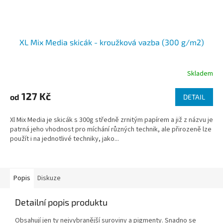
XL Mix Media skicák - kroužková vazba (300 g/m2)
Skladem
127 Kč
od
DETAIL
Xl Mix Media je skicák s 300g středně zrnitým papírem a již z názvu je
patrná jeho vhodnost pro míchání různých technik, ale přirozeně lze
použít i na jednotlivé techniky, jako...
Popis
Diskuze
Detailní popis produktu
Obsahují jen ty nejvybranější suroviny a pigmenty. Snadno se