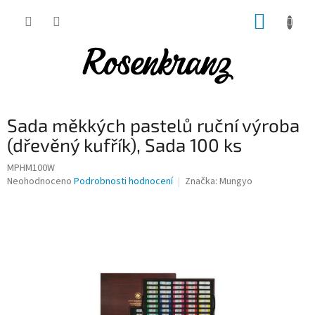
Přejít
NÁKUP
na
obsah
KOŠÍK
Sada měkkých pastelů ruční výroba
(dřevěný kufřík), Sada 100 ks
MPHM100W
Průměrné
Neohodnoceno
Podrobnosti hodnocení
Značka:
Mungyo
hodnocení
produktu
je
0,0
z
5
hvězdiček.