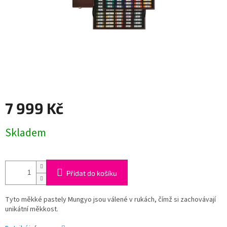
7 999 Kč
Měrná
Skladem
cena:
Přidat do košíku
Tyto měkké pastely Mungyo jsou válené v rukách, čímž si zachovávají
unikátní měkkost.