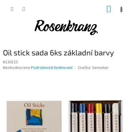
Přejít
NÁKUP
na
obsah
KOŠÍK
Oil stick sada 6ks základní barvy
N130123
Průměrné
Neohodnoceno
Podrobnosti hodnocení
Značka:
Sennelier
hodnocení
produktu
je
0,0
z
5
hvězdiček.