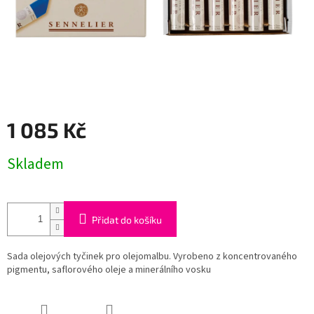
1 085 Kč
Měrná
Skladem
cena:
Přidat do košíku
Sada olejových tyčinek pro olejomalbu. Vyrobeno z koncentrovaného
pigmentu, saflorového oleje a minerálního vosku