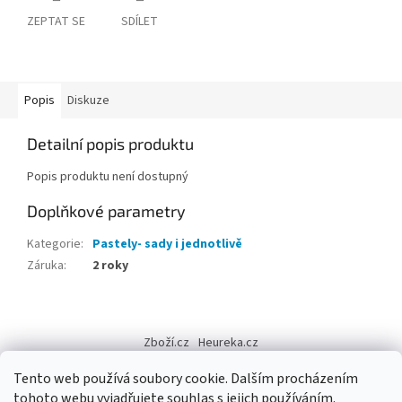
ZEPTAT SE
SDÍLET
Popis
Diskuze
Detailní popis produktu
Popis produktu není dostupný
Doplňkové parametry
Kategorie
:
Pastely- sady i jednotlivě
Záruka
:
2 roky
Z
á
Zboží.cz
Heureka.cz
p
a
Tento web používá soubory cookie. Dalším procházením
t
tohoto webu vyjadřujete souhlas s jejich používáním.