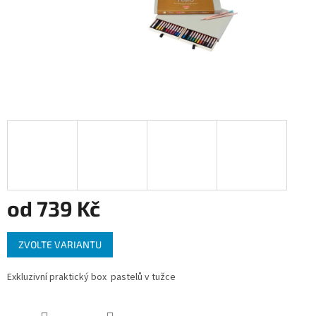
od
739 Kč
Měrná
ZVOLTE VARIANTU
cena:
Exkluzivní praktický box pastelů v tužce