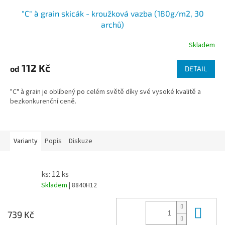
"C" à grain skicák - kroužková vazba (180g/m2, 30
archů)
Skladem
112 Kč
od
DETAIL
"C" à grain je oblíbený po celém světě díky své vysoké kvalitě a
bezkonkurenční ceně.
Varianty
Popis
Diskuze
ks: 12 ks
Skladem
| 8840H12
Do 
739 Kč