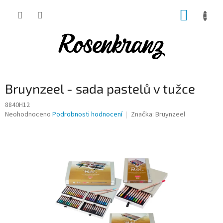
Přejít
NÁKUP
na
obsah
KOŠÍK
Bruynzeel - sada pastelů v tužce
8840H12
Průměrné
Neohodnoceno
Podrobnosti hodnocení
Značka:
Bruynzeel
hodnocení
produktu
je
0,0
z
5
hvězdiček.