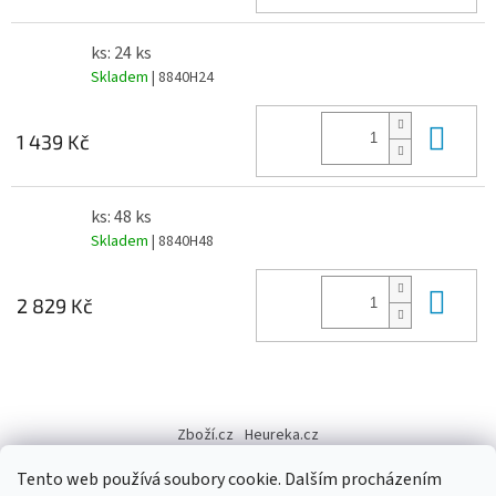
ks: 24 ks
Skladem
| 8840H24
Do 
1 439 Kč
ks: 48 ks
Skladem
| 8840H48
Do 
2 829 Kč
Z
á
Zboží.cz
Heureka.cz
p
a
Tento web používá soubory cookie. Dalším procházením