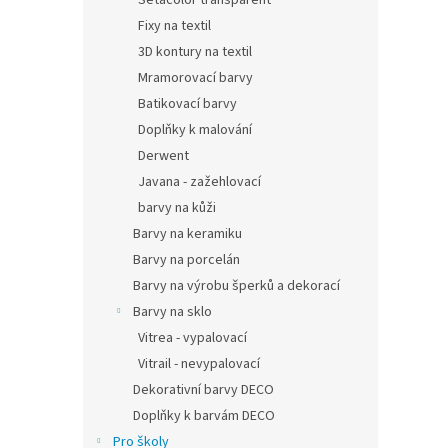
Setacolor transparent
Fixy na textil
3D kontury na textil
Mramorovací barvy
Batikovací barvy
Doplňky k malování
Derwent
Javana - zažehlovací
barvy na kůži
Barvy na keramiku
Barvy na porcelán
Barvy na výrobu šperků a dekorací
Barvy na sklo
Vitrea - vypalovací
Vitrail - nevypalovací
Dekorativní barvy DECO
Doplňky k barvám DECO
Pro školy