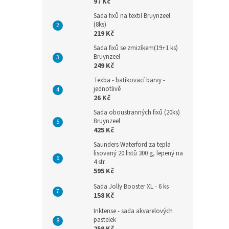
97 Kč
Sada fixů na textil Bruynzeel
(8ks)
219 Kč
Sada fixů se zmizíkem(19+1 ks)
Bruynzeel
249 Kč
Texba - batikovací barvy -
jednotlivě
26 Kč
Sada oboustranných fixů (20ks)
Bruynzeel
425 Kč
Saunders Waterford za tepla
lisovaný 20 listů 300 g, lepený na
4 str.
595 Kč
Sada Jolly Booster XL - 6 ks
158 Kč
Inktense - sada akvarelových
pastelek