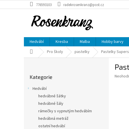
Přejít
776593103
radekrosenkranz@post.cz
na
obsah
Hedvábí
Kresba
Malba
Hobby barvy
Domů
Pro školy
pastelky
Pastelky Superst
P
Past
o
Přeskočit
s
Průměr
Neohod
Kategorie
kategorie
t
hodnoce
r
produkt
Hedvábí
a
je
hedvábné šátky
0,0
n
z
hedvábné šály
n
5
í
rámečky s vypnutým hedvábím
hvězdič
p
hedvábná metráž
a
ostatní hedvábí