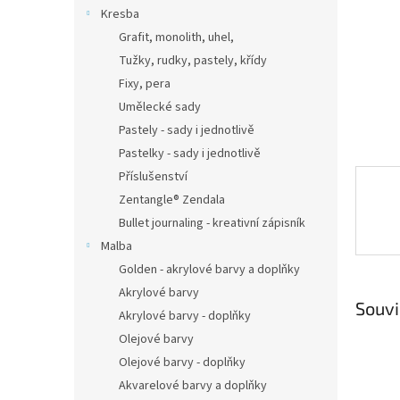
n
Kresba
e
Grafit, monolith, uhel,
l
Tužky, rudky, pastely, křídy
Fixy, pera
Umělecké sady
Pastely - sady i jednotlivě
Pastelky - sady i jednotlivě
Příslušenství
Zentangle® Zendala
Bullet journaling - kreativní zápisník
Malba
Golden - akrylové barvy a doplňky
Akrylové barvy
Souvi
Akrylové barvy - doplňky
Olejové barvy
Olejové barvy - doplňky
Akvarelové barvy a doplňky