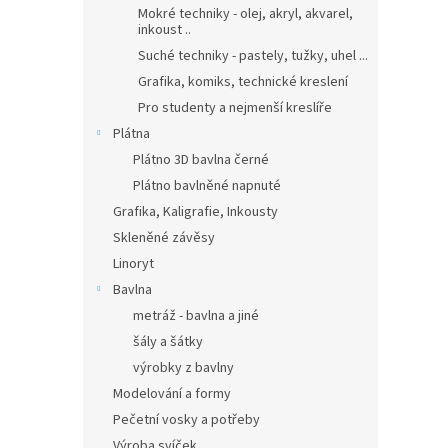
Mokré techniky - olej, akryl, akvarel,
inkoust ..
Suché techniky - pastely, tužky, uhel ...
Grafika, komiks, technické kreslení
Pro studenty a nejmenší kreslíře
Plátna
Plátno 3D bavlna černé
Plátno bavlněné napnuté
Grafika, Kaligrafie, Inkousty
Skleněné závěsy
Linoryt
Bavlna
metráž - bavlna a jiné
šály a šátky
výrobky z bavlny
Modelování a formy
Pečetní vosky a potřeby
Výroba svíček