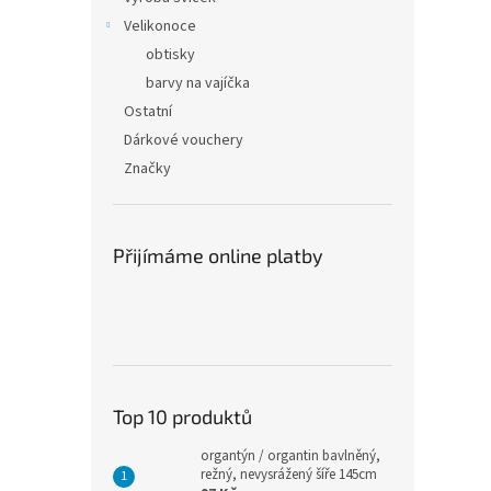
Velikonoce
obtisky
barvy na vajíčka
Ostatní
Dárkové vouchery
Značky
Přijímáme online platby
Top 10 produktů
organtýn / organtin bavlněný,
režný, nevysrážený šíře 145cm