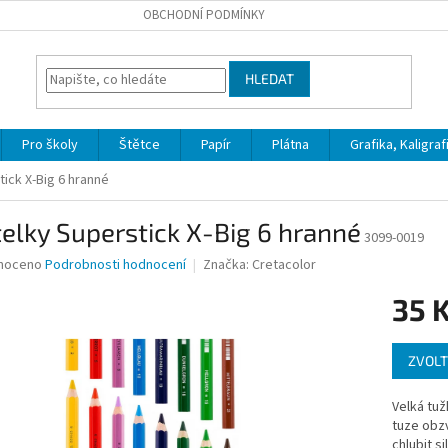
OBCHODNÍ PODMÍNKY
HLEDAT
Pro školy
Štětce
Papír
Plátna
Grafika, Kaligraf
ick X-Big 6 hranné
elky Superstick X-Big 6 hranné
3099-0019
né
noceno
Podrobnosti hodnocení
Značka:
Cretacolor
ní
35 
u
Měrná
ZVOLT
cena:
ek.
Velká tuž
tuze obzv
chlubit s