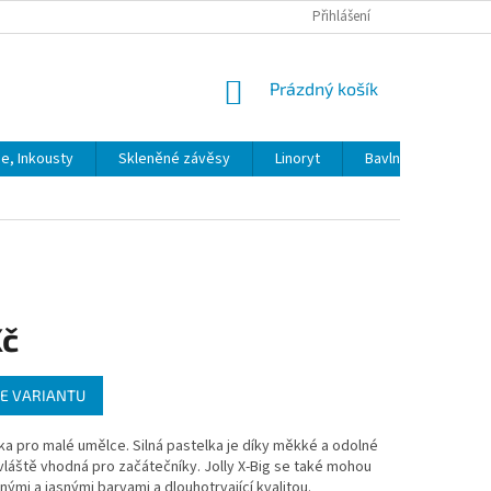
Přihlášení
NÁKUPNÍ
Prázdný košík
KOŠÍK
ie, Inkousty
Skleněné závěsy
Linoryt
Bavlna
Model
Kč
E VARIANTU
ka pro malé umělce. Silná pastelka je díky měkké a odolné
láště vhodná pro začátečníky. Jolly X-Big se také mohou
ilnými a jasnými barvami a dlouhotrvající kvalitou.