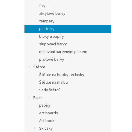
fixy
akrylové barvy
tempery
pastelky
bloky a papíry
slupovací barvy
malování barevným pískem
prstové barvy
Štětce
Štětce na hobby techniky
Štětce na malbu
Sady štětců
Papír
papíry
Art boards
Art books
Skicáky