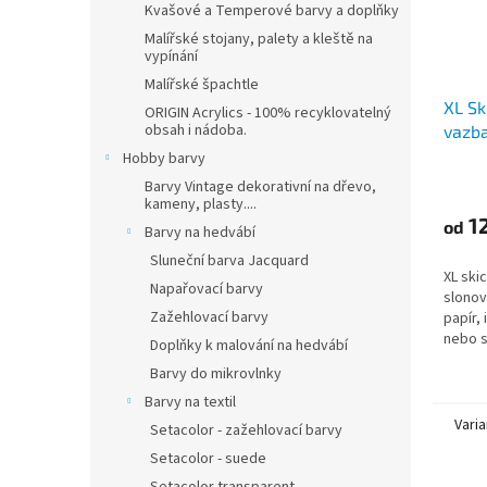
Kvašové a Temperové barvy a doplňky
Malířské stojany, palety a kleště na
vypínání
Malířské špachtle
XL Sk
ORIGIN Acrylics - 100% recyklovatelný
obsah i nádoba.
vazba
(90g
Hobby barvy
Barvy Vintage dekorativní na dřevo,
kameny, plasty....
12
od
Barvy na hedvábí
Sluneční barva Jacquard
XL ski
Napařovací barvy
slonov
Zažehlovací barvy
papír, 
nebo s
Doplňky k malování na hedvábí
uhlem.
Barvy do mikrovlnky
Barvy na textil
Varia
Setacolor - zažehlovací barvy
Setacolor - suede