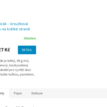
icák - kroužková
 na krátké straně
/m2)
Skladem
7 Kč
DETAIL
cák je lehký, 90 g/m2,
inový, bezkyselinný
ideální pro rychlé skici
tudie tužkou, pastelem,
nty
Popis
Diskuze