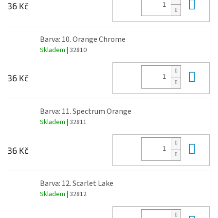
Do 
36 Kč
Barva: 10. Orange Chrome
Skladem
| 32810
Do 
36 Kč
Barva: 11. Spectrum Orange
Skladem
| 32811
Do 
36 Kč
Barva: 12. Scarlet Lake
Skladem
| 32812