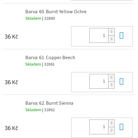
Barva: 60. Burnt Yellow Ochre
Skladem
| 32860
Do 
36 Kč
Barva: 61. Copper Beech
Skladem
| 32861
Do 
36 Kč
Barva: 62. Burnt Sienna
Skladem
| 32862
Do 
36 Kč