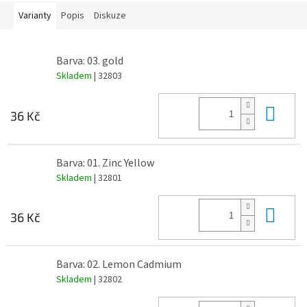
Varianty
Popis
Diskuze
Barva: 03. gold
Skladem
| 32803
Do 
36 Kč
Barva: 01. Zinc Yellow
Skladem
| 32801
Do 
36 Kč
Barva: 02. Lemon Cadmium
Skladem
| 32802