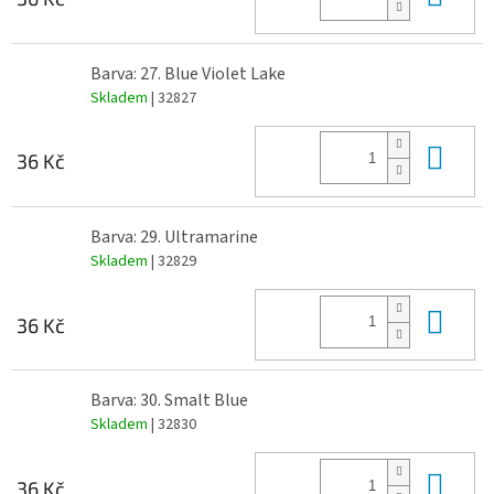
Barva: 27. Blue Violet Lake
Skladem
| 32827
Do 
36 Kč
Barva: 29. Ultramarine
Skladem
| 32829
Do 
36 Kč
Barva: 30. Smalt Blue
Skladem
| 32830
Do 
36 Kč