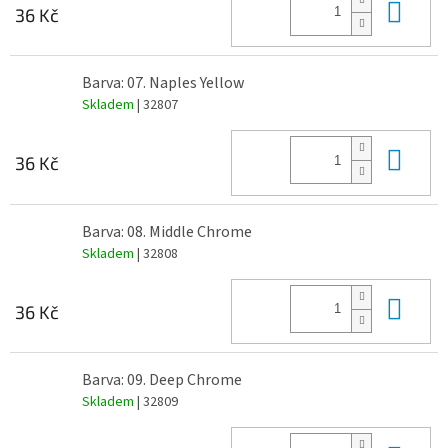
Do 
36 Kč
Barva: 07. Naples Yellow
Skladem
| 32807
Do 
36 Kč
Barva: 08. Middle Chrome
Skladem
| 32808
Do 
36 Kč
Barva: 09. Deep Chrome
Skladem
| 32809