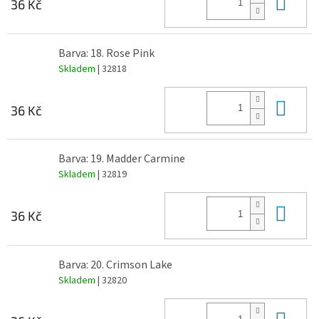
Do 
36 Kč
Barva: 18. Rose Pink
Skladem
| 32818
Do 
36 Kč
Barva: 19. Madder Carmine
Skladem
| 32819
Do 
36 Kč
Barva: 20. Crimson Lake
Skladem
| 32820
Do 