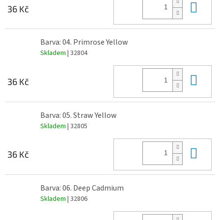
Do 
36 Kč
Barva: 04. Primrose Yellow
Skladem
| 32804
Do 
36 Kč
Barva: 05. Straw Yellow
Skladem
| 32805
Do 
36 Kč
Barva: 06. Deep Cadmium
Skladem
| 32806