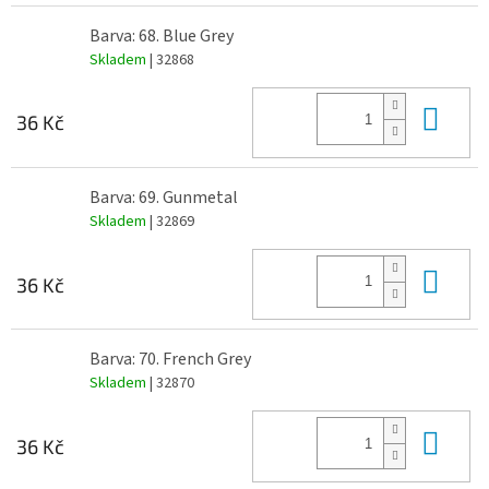
Barva: 68. Blue Grey
Skladem
| 32868
Do 
36 Kč
Barva: 69. Gunmetal
Skladem
| 32869
Do 
36 Kč
Barva: 70. French Grey
Skladem
| 32870
Do 
36 Kč