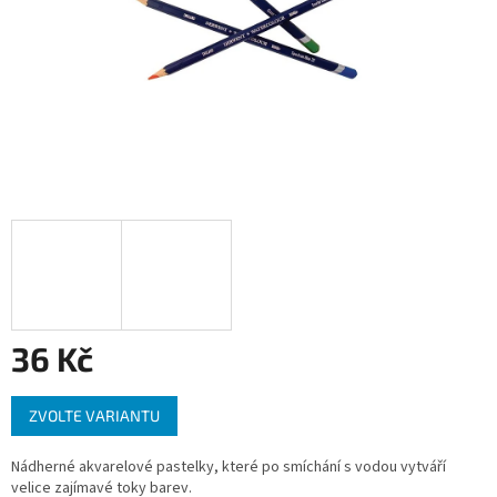
36 Kč
Měrná
ZVOLTE VARIANTU
cena:
Nádherné akvarelové pastelky, které po smíchání s vodou vytváří
velice zajímavé toky barev.