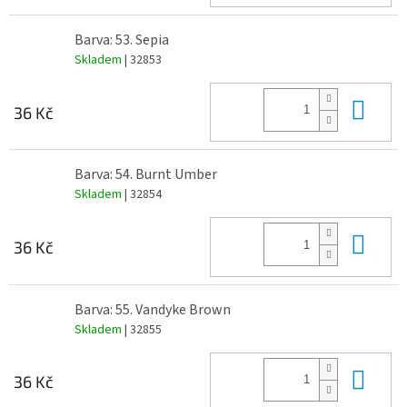
Barva: 53. Sepia
Skladem
| 32853
Do 
36 Kč
Barva: 54. Burnt Umber
Skladem
| 32854
Do 
36 Kč
Barva: 55. Vandyke Brown
Skladem
| 32855
Do 
36 Kč