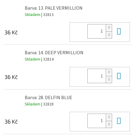
Barva: 13. PALE VERMILLION
Skladem
| 32813
Do 
36 Kč
Barva: 14. DEEP VERMILLION
Skladem
| 32814
Do 
36 Kč
Barva: 28. DELFIN BLUE
Skladem
| 32828
Do 
36 Kč