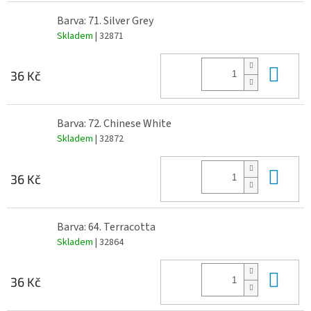
Barva: 71. Silver Grey
Skladem
| 32871
Do 
36 Kč
Barva: 72. Chinese White
Skladem
| 32872
Do 
36 Kč
Barva: 64. Terracotta
Skladem
| 32864
Do 
36 Kč