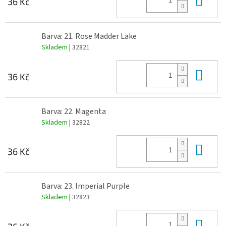
36 Kč
Barva: 21. Rose Madder Lake
Skladem
| 32821
Do 
36 Kč
Barva: 22. Magenta
Skladem
| 32822
Do 
36 Kč
Barva: 23. Imperial Purple
Skladem
| 32823
Do 