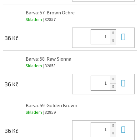
Barva: 57. Brown Ochre
Skladem
| 32857
Do 
36 Kč
Barva: 58. Raw Sienna
Skladem
| 32858
Do 
36 Kč
Barva: 59. Golden Brown
Skladem
| 32859
Do 
36 Kč