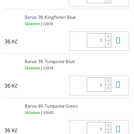
Barva: 38. Kingfisher Blue
Skladem
| 32838
Do 
36 Kč
Barva: 39. Turquoise Blue
Skladem
| 32839
Do 
36 Kč
Barva: 40. Turquoise Green
Skladem
| 32840
Do 
36 Kč