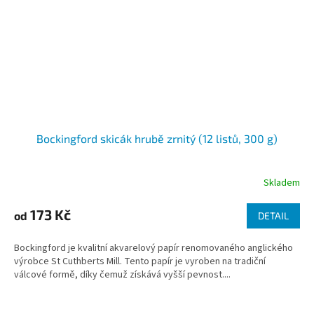
Bockingford skicák hrubě zrnitý (12 listů, 300 g)
Skladem
173 Kč
od
DETAIL
Bockingford je kvalitní akvarelový papír renomovaného anglického
výrobce St Cuthberts Mill. Tento papír je vyroben na tradiční
válcové formě, díky čemuž získává vyšší pevnost....