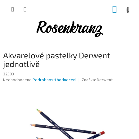
Přejít
NÁKUP
na
obsah
KOŠÍK
Akvarelové pastelky Derwent
jednotlivě
32803
Průměrné
Neohodnoceno
Podrobnosti hodnocení
Značka:
Derwent
hodnocení
produktu
je
0,0
z
5
hvězdiček.