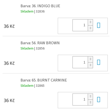
Barva: 36. INDIGO BLUE
Skladem
| 32836
Do 
36 Kč
Barva: 56. RAW BROWN
Skladem
| 32856
Do 
36 Kč
Barva: 65. BURNT CARMINE
Skladem
| 32865
Do 
36 Kč