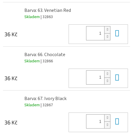
Barva: 63. Venetian Red
Skladem
| 32863
Do 
36 Kč
Barva: 66. Chocolate
Skladem
| 32866
Do 
36 Kč
Barva: 67. Ivory Black
Skladem
| 32867
Do 
36 Kč