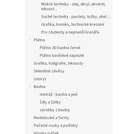
Mokré techniky - olej, akryl, akvarel,
inkoust ..
Suché techniky - pastely, tužky, uhel ...
Grafika, komiks, technické kreslení
Pro studenty a nejmenší kreslíře
Plátna
Plátno 3D bavlna černé
Plátno bavlněné napnuté
Grafika, Kaligrafie, Inkousty
Skleněné závěsy
Linoryt
Bavlna
metráž - bavlna a jiné
šály a šátky
výrobky z bavlny
Modelování a formy
Pečetní vosky a potřeby
Výroba svíček