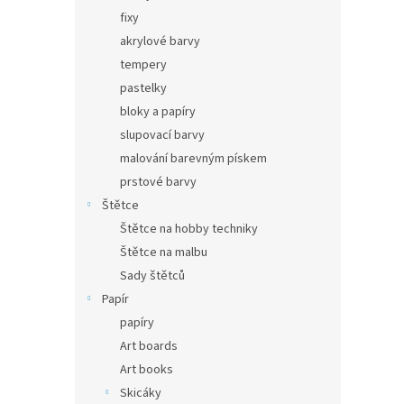
fixy
akrylové barvy
tempery
pastelky
bloky a papíry
slupovací barvy
malování barevným pískem
prstové barvy
Štětce
Štětce na hobby techniky
Štětce na malbu
Sady štětců
Papír
papíry
Art boards
Art books
Skicáky