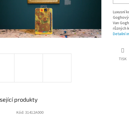
Luxusní k
Goghovýc
Van Gogh 
různých k
Detailní 
TISK
sející produkty
Kód:
31412A000