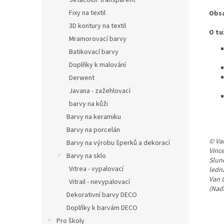
Setacolor transparent
Fixy na textil
Obs
3D kontury na textil
O tu
Mramorovací barvy
Batikovací barvy
Doplňky k malování
Derwent
Javana - zažehlovací
barvy na kůži
Barvy na keramiku
Barvy na porcelán
© Va
Barvy na výrobu šperků a dekorací
Vinc
Barvy na sklo
Slun
Vitrea - vypalovací
ledn
Van 
Vitrail - nevypalovací
(Nad
Dekorativní barvy DECO
Doplňky k barvám DECO
Pro školy