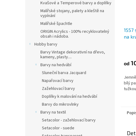
Kvašové a Temperové barvy a doplňky
Malířské stojany, palety a kleště na
vypínání
Malířské špachtle
1557 
ORIGIN Acrylics - 100% recyklovatelný
obsah i nádoba.
na kr
LG 12
Hobby barvy
Barvy Vintage dekorativní na dřevo,
kameny, plasty....
1
od
Barvy na hedvábí
Sluneční barva Jacquard
Jemně 
Napařovací barvy
bílý pa
Zažehlovací barvy
tužkou
Doplňky k malování na hedvábí
Barvy do mikrovlnky
Barvy na textil
Popi
Setacolor - zažehlovací barvy
Setacolor - suede
Det