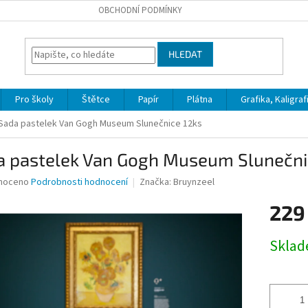
OBCHODNÍ PODMÍNKY
HLEDAT
Pro školy
Štětce
Papír
Plátna
Grafika, Kaligraf
Sada pastelek Van Gogh Museum Slunečnice 12ks
a pastelek Van Gogh Museum Slunečni
né
noceno
Podrobnosti hodnocení
Značka:
Bruynzeel
ní
229
u
Měrná
Skla
cena:
ek.