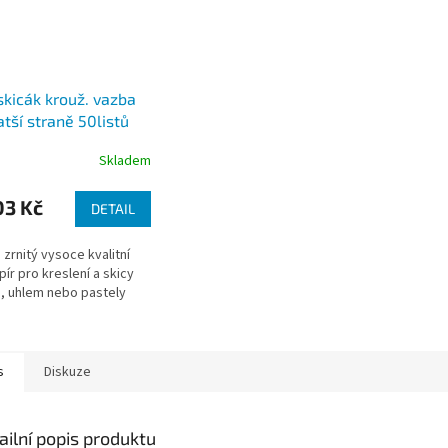
skicák krouž. vazba
atší straně 50listů
0g
Skladem
03 Kč
DETAIL
zrnitý vysoce kvalitní
pír pro kreslení a skicy
, uhlem nebo pastely
s
Diskuze
ailní popis produktu