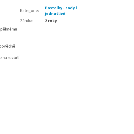
Pastelky - sady i
Kategorie
:
jednotlivě
Záruka
:
2 roky
k pěknému
odpovědně
 na rozbití