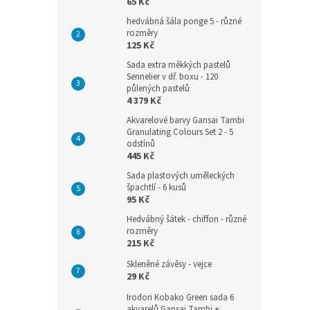
65 Kč
hedvábná šála ponge 5 - různé
rozměry
125 Kč
Sada extra měkkých pastelů
Sennelier v dř. boxu - 120
půlených pastelů
4 379 Kč
Akvarelové barvy Gansai Tambi
Granulating Colours Set 2 - 5
odstínů
445 Kč
Sada plastových uměleckých
špachtlí - 6 kusů
95 Kč
Hedvábný šátek - chiffon - různé
rozměry
215 Kč
Skleněné závěsy - vejce
29 Kč
Irodori Kobako Green sada 6
akvarelů Gansai Tambi +