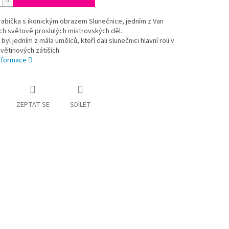
rabička s ikonickým obrazem Slunečnice, jedním z Van
h světově proslulých mistrovských děl.
byl jedním z mála umělců, kteří dali slunečnici hlavní roli v
větinových zátiších.
informace
ZEPTAT SE
SDÍLET