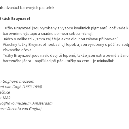
ah:
dvanáct barevných pastelek
žkách Bruynzeel
Tužky Bruynzeel jsou vyrobeny z vysoce kvalitních pigmentů, což vede 
barevnému výstupu a snadno se mezi sebou míchají.
Jádro o velikosti 2,9 mm zajišťuje extra dlouhou zábavu při barvení.
Všechny tužky Bruynzeel neobsahují lepek a jsou vyrobeny s péčí ze z
získaného dřeva.
Tužky Bruynzeel jsou navíc dvojitě lepené, takže jsou extra pevné a šance
barevného jádra – například při pádu tužky na zem – je minimální!
n Goghovo muzeum
ent van Gogh (1853-1890)
ečnice
a 1889
Goghovo muzeum, Amsterdam
ace Vincenta van Gogha)