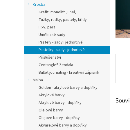
n
Kresba
e
Grafit, monolith, uhel,
l
Tužky, rudky, pastely, křídy
Fixy, pera
Umělecké sady
Pastely - sady i jednotlivě
Pastelky - sady i jednotlivě
Příslušenství
Zentangle® Zendala
Bullet journaling - kreativní zápisník
Malba
Golden - akrylové barvy a doplňky
Akrylové barvy
Souvi
Akrylové barvy - doplňky
Olejové barvy
Olejové barvy - doplňky
Akvarelové barvy a doplňky