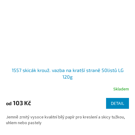
1557 skicák krouž. vazba na kratší straně 50listů LG
120g
Skladem
103 Kč
od
DETAIL
Jemně zrnitý vysoce kvalitní bílý papír pro kreslení a skicy tužkou,
uhlem nebo pastely