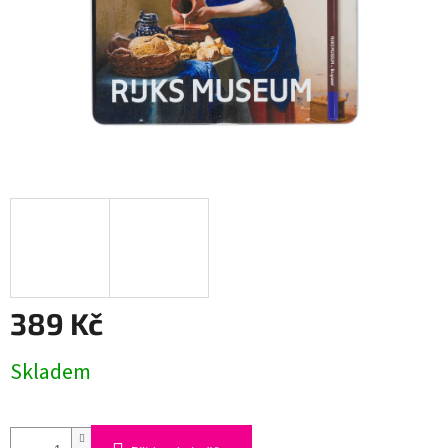
389 Kč
Měrná
Skladem
cena: