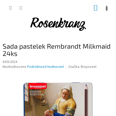
Přejít
NÁKUP
na
obsah
KOŠÍK
Sada pastelek Rembrandt Milkmaid
24ks
63012024
Průměrné
Neohodnoceno
Podrobnosti hodnocení
Značka:
Bruynzeel
hodnocení
produktu
je
0,0
z
5
hvězdiček.