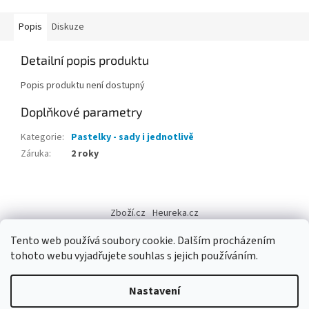
Popis
Diskuze
Detailní popis produktu
Popis produktu není dostupný
Doplňkové parametry
Kategorie
:
Pastelky - sady i jednotlivě
Záruka
:
2 roky
Z
á
Zboží.cz
Heureka.cz
p
a
Tento web používá soubory cookie. Dalším procházením
t
tohoto webu vyjadřujete souhlas s jejich používáním.
í
Vytvořil Shoptet
Nastavení