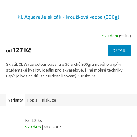
XL Aquarelle skicák - kroužková vazba (300g)
Skladem
(99 ks)
127 Kč
od
DETAIL
Skicák XL Watercolour obsahuje 30 archů 300gramového papíru
studentské kvality, ideální pro akvarelové, i jiné mokré techniky.
Papír je bez acidů, za studena lisovaný. Struktura...
Varianty
Popis
Diskuze
ks: 12 ks
Skladem
| 60313012