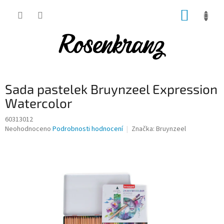
Přejít
NÁKUP
na
obsah
KOŠÍK
Sada pastelek Bruynzeel Expression
Watercolor
60313012
Průměrné
Neohodnoceno
Podrobnosti hodnocení
Značka:
Bruynzeel
hodnocení
produktu
je
0,0
z
5
hvězdiček.