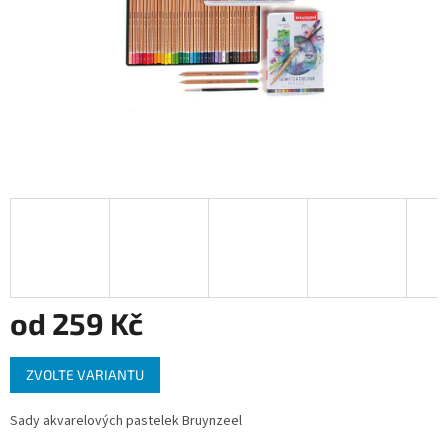
od
259 Kč
Měrná
ZVOLTE VARIANTU
cena:
Sady akvarelových pastelek Bruynzeel