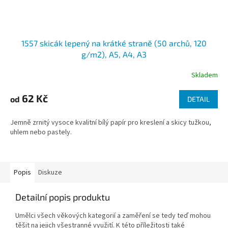
1557 skicák lepený na krátké straně (50 archů, 120
g/m2), A5, A4, A3
Skladem
62 Kč
od
DETAIL
Jemně zrnitý vysoce kvalitní bílý papír pro kreslení a skicy tužkou,
uhlem nebo pastely.
Popis
Diskuze
Detailní popis produktu
Umělci všech věkových kategorií a zaměření se tedy teď mohou
těšit na jejich všestranné využití. K této příležitosti také