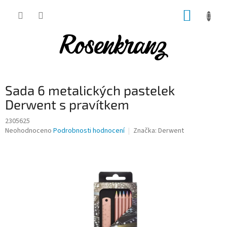
Přejít
NÁKUP
na
obsah
KOŠÍK
Sada 6 metalických pastelek
Derwent s pravítkem
2305625
Průměrné
Neohodnoceno
Podrobnosti hodnocení
Značka:
Derwent
hodnocení
produktu
je
0,0
z
5
hvězdiček.