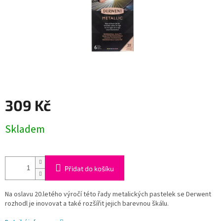
309 Kč
Měrná
Skladem
cena:
Přidat do košíku
Na oslavu 20.letého výročí této řady metalických pastelek se Derwent
rozhodl je inovovat a také rozšířit jejich barevnou škálu.