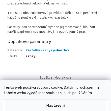
představil hned několik překrásných sad.
Tato sada obsahuje kovové pravítko o délce 15cm perfektní do
každého penálu a 6 metalických pastelek.
Pastelky jsou permanentní, vysoce pigmentované, kloužou
napříč papírem a nezanechávají na papíře jemný prach.
Doplňkové parametry
Kategorie
:
Pastelky - sady i jednotlivě
Záruka
:
2 roky
Z
á
Zboží.cz
Heureka.cz
p
a
Tento web používá soubory cookie. Dalším procházením
t
tohoto webu vyjadřujete souhlas s jejich používáním.
í
Vytvořil Shoptet
Nastavení