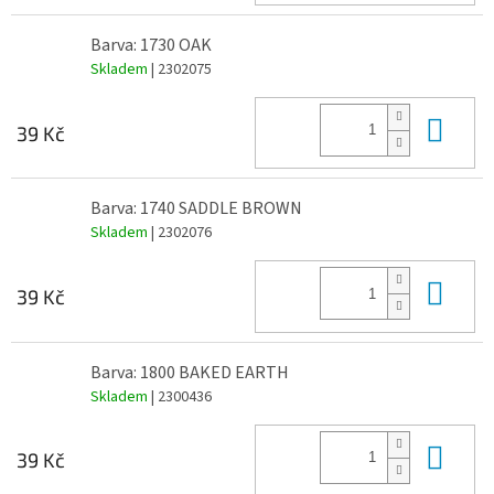
Barva: 1730 OAK
Skladem
| 2302075
Do 
39 Kč
Barva: 1740 SADDLE BROWN
Skladem
| 2302076
Do 
39 Kč
Barva: 1800 BAKED EARTH
Skladem
| 2300436
Do 
39 Kč