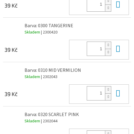
Do 
39 Kč
Barva: 0300 TANGERINE
Skladem
| 2300420
Do 
39 Kč
Barva: 0310 MID VERMILION
Skladem
| 2302043
Do 
39 Kč
Barva: 0320 SCARLET PINK
Skladem
| 2302044