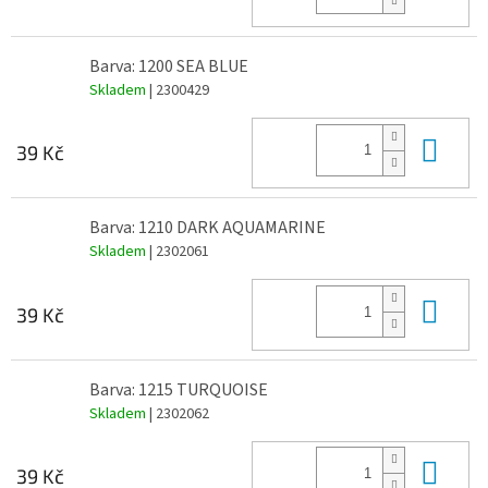
Barva: 1200 SEA BLUE
Skladem
| 2300429
Do 
39 Kč
Barva: 1210 DARK AQUAMARINE
Skladem
| 2302061
Do 
39 Kč
Barva: 1215 TURQUOISE
Skladem
| 2302062
Do 
39 Kč