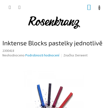
Přejít
NÁKUP
na
obsah
KOŠÍK
Inktense Blocks pastelky jednotlivě
2300418
Průměrné
Neohodnoceno
Podrobnosti hodnocení
Značka:
Derwent
hodnocení
produktu
je
0,0
z
5
hvězdiček.