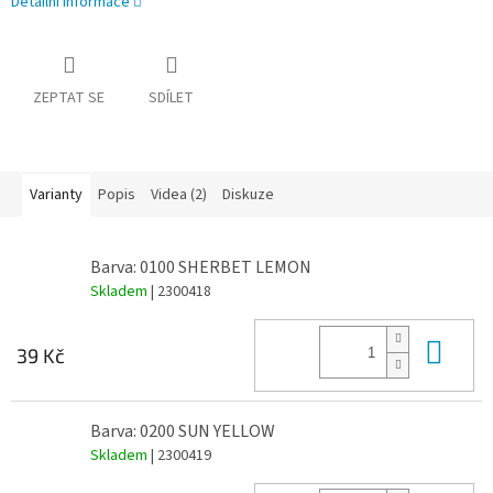
Detailní informace
ZEPTAT SE
SDÍLET
Varianty
Popis
Videa (2)
Diskuze
Barva: 0100 SHERBET LEMON
Skladem
| 2300418
Do 
39 Kč
Barva: 0200 SUN YELLOW
Skladem
| 2300419