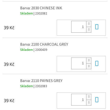
Barva: 2030 CHINESE INK
Skladem
| 2302082
Do 
39 Kč
Barva: 2100 CHARCOAL GREY
Skladem
| 2300439
Do 
39 Kč
Barva: 2110 PAYNES GREY
Skladem
| 2302083
Do 
39 Kč