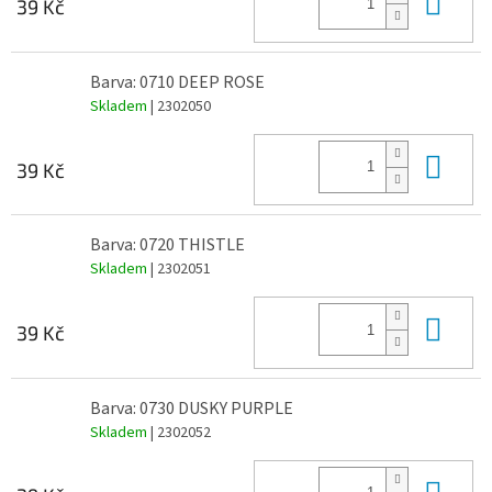
Do 
39 Kč
Barva: 0710 DEEP ROSE
Skladem
| 2302050
Do 
39 Kč
Barva: 0720 THISTLE
Skladem
| 2302051
Do 
39 Kč
Barva: 0730 DUSKY PURPLE
Skladem
| 2302052
Do 