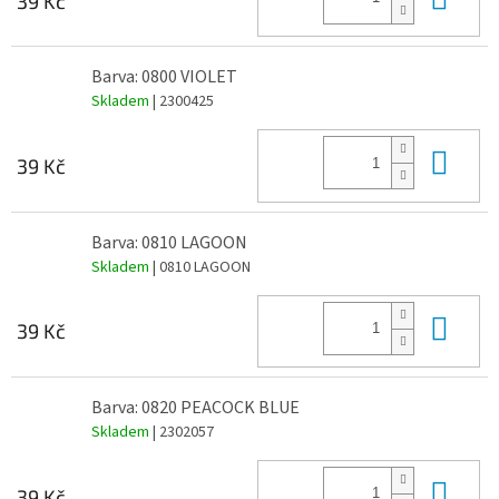
39 Kč
Barva: 0800 VIOLET
Skladem
| 2300425
Do 
39 Kč
Barva: 0810 LAGOON
Skladem
| 0810 LAGOON
Do 
39 Kč
Barva: 0820 PEACOCK BLUE
Skladem
| 2302057
Do 
39 Kč