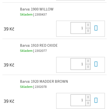
Barva: 1900 WILLOW
Skladem
| 2300437
Do 
39 Kč
Barva: 1910 RED OXIDE
Skladem
| 2302077
Do 
39 Kč
Barva: 1920 MADDER BROWN
Skladem
| 2302078
Do 
39 Kč