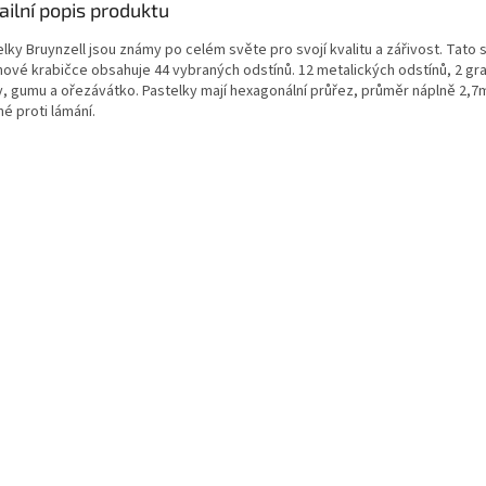
ailní popis produktu
lky Bruynzell jsou známy po celém světe pro svojí kvalitu a zářivost. Tato 
hové krabičce obsahuje 44 vybraných odstínů. 12 metalických odstínů, 2 gr
y, gumu a ořezávátko. Pastelky mají hexagonální průřez, průměr náplně 2,7
é proti lámání.