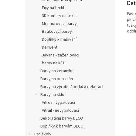
Setacolor transparent
Det
Fixy na textil
Paste
3D kontury na textil
plec
Mramorovací barvy
tužk
odoln
Batikovací barvy
Doplňky k malování
Derwent
Javana - zažehlovací
barvy na kůži
Barvy na keramiku
Barvy na porcelán
Barvy na výrobu šperků a dekorací
Barvy na sklo
Vitrea - vypalovací
Vitrail - nevypalovací
Dekorativní barvy DECO
Doplňky k barvám DECO
Pro školy