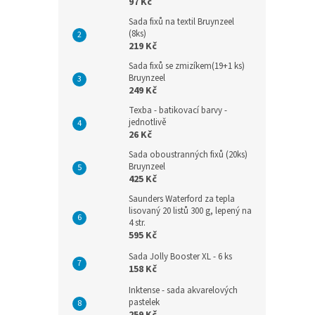
97 Kč
Sada fixů na textil Bruynzeel
(8ks)
219 Kč
Sada fixů se zmizíkem(19+1 ks)
Bruynzeel
249 Kč
Texba - batikovací barvy -
jednotlivě
26 Kč
Sada oboustranných fixů (20ks)
Bruynzeel
425 Kč
Saunders Waterford za tepla
lisovaný 20 listů 300 g, lepený na
4 str.
595 Kč
Sada Jolly Booster XL - 6 ks
158 Kč
Inktense - sada akvarelových
pastelek