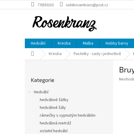
Přejít
776593103
radekrosenkranz@post.cz
na
obsah
Hedvábí
Kresba
Malba
Hobby barvy
Domů
Kresba
Pastelky - sady i jednotlivě
P
Bruy
o
Přeskočit
s
Průměr
Neohod
Kategorie
kategorie
t
hodnoce
r
produkt
Hedvábí
a
je
hedvábné šátky
0,0
n
z
hedvábné šály
n
5
í
rámečky s vypnutým hedvábím
hvězdič
p
hedvábná metráž
a
ostatní hedvábí