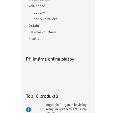
Velikonoce
obtisky
barvy na vajíčka
Ostatní
Dárkové vouchery
Značky
Přijímáme online platby
Top 10 produktů
organtýn / organtin bavlněný,
režný, nevysrážený šíře 145cm