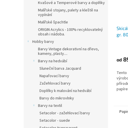
Kvašové a Temperové barvy a doplňky
Malířské stojany, palety a kleště na
vypínání
Malířské špachtle
Skicá
ORIGIN Acrylics - 100% recyklovatelný
obsah i nádoba.
gr. 8
barva
Hobby barvy
Barvy Vintage dekorativní na dřevo,
kameny, plasty....
8
od
Barvy na hedvábí
Sluneční barva Jacquard
Tento 
Napařovací barvy
výrobc
Zažehlovací barvy
přírod
papíre
Doplňky k malování na hedvábí
ceně a
Barvy do mikrovlnky
nejobl
vůbec.
Barvy na textil
Popi
Setacolor - zažehlovací barvy
Setacolor - suede