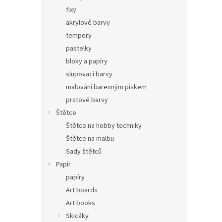
fixy
akrylové barvy
tempery
pastelky
bloky a papíry
slupovací barvy
malování barevným pískem
prstové barvy
Štětce
Štětce na hobby techniky
Štětce na malbu
Sady štětců
Papír
papíry
Art boards
Art books
Skicáky