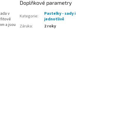
Doplňkové parametry
sada v
Pastelky - sady i
Kategorie
:
afitové
jednotlivě
mm a jsou
Záruka
:
2 roky