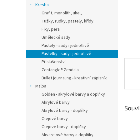
n
Kresba
e
Grafit, monolith, uhel,
l
Tužky, rudky, pastely, křídy
Fixy, pera
Umělecké sady
Pastely - sady i jednotlivě
Pastelky - sady i jednotlivě
Příslušenství
Zentangle® Zendala
Bullet journaling - kreativní zápisník
Malba
Golden - akrylové barvy a doplňky
Akrylové barvy
Souvi
Akrylové barvy - doplňky
Olejové barvy
Olejové barvy - doplňky
Akvarelové barvy a doplňky