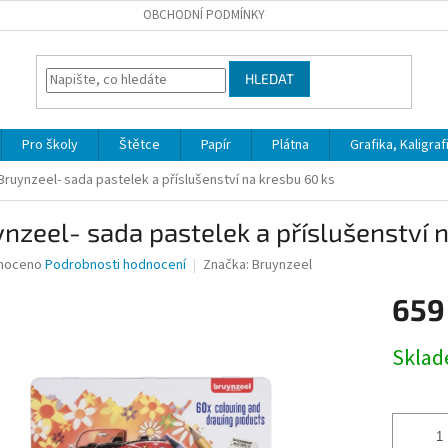
OBCHODNÍ PODMÍNKY
HLEDAT
Pro školy
Štětce
Papír
Plátna
Grafika, Kaligraf
Bruynzeel- sada pastelek a příslušenství na kresbu 60 ks
nzeel- sada pastelek a příslušenství 
né
noceno
Podrobnosti hodnocení
Značka:
Bruynzeel
ní
659
u
Měrná
Skla
cena:
ek.