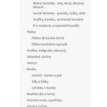
Mokré techniky - olej, akryl, akvarel,
inkoust ..
Suché techniky - pastely, tužky, uhel ...
Grafika, komiks, technické kreslení
Pro studenty a nejmenší kreslíře
Plátna
Plátno 3D bavlna černé
Plátno bavlněné napnuté
Grafika, Kaligrafie, Inkousty
Skleněné závěsy
Linoryt
Bavlna
metráž - bavlna a jiné
šály a šátky
výrobky z bavlny
Modelování a formy
Pečetní vosky a potřeby
Výroba svíček