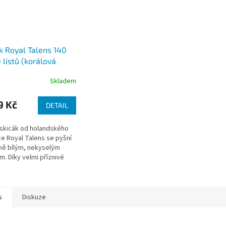
k Royal Talens 140
0 listů (korálová
)
Skladem
9 Kč
DETAIL
skicák od holandského
e Royal Talens se pyšní
ně bílým, nekyselým
m. Díky velmi příznivé
 vysoké kvalitě se řadí k
íbenějším skicákům
s
Diskuze