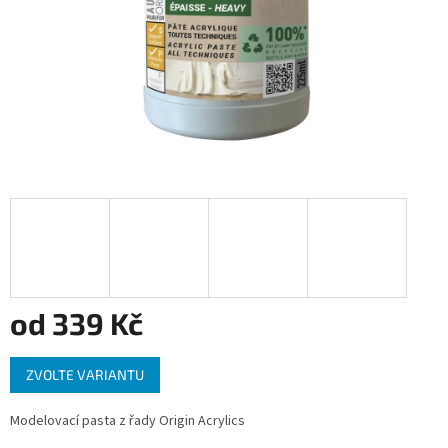
od
339 Kč
Měrná
ZVOLTE VARIANTU
cena:
Modelovací pasta z řady Origin Acrylics