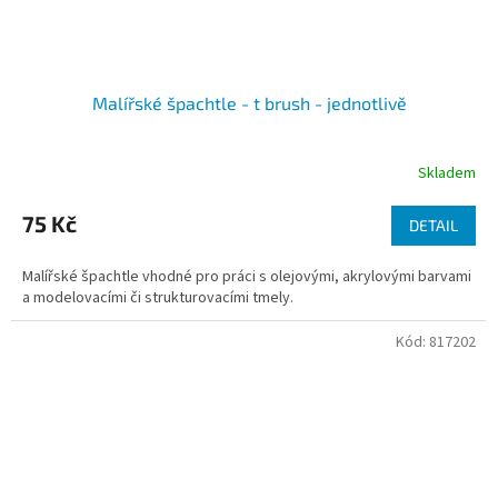
Malířské špachtle - t brush - jednotlivě
Skladem
75 Kč
DETAIL
Malířské špachtle vhodné pro práci s olejovými, akrylovými barvami
a modelovacími či strukturovacími tmely.
Kód:
817202