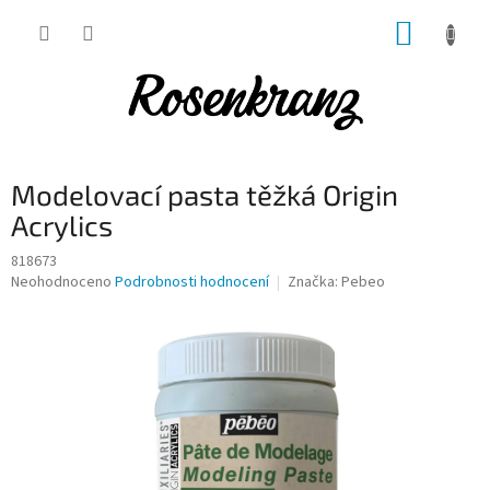
Přejít
NÁKUP
na
obsah
KOŠÍK
Modelovací pasta těžká Origin
Acrylics
818673
Průměrné
Neohodnoceno
Podrobnosti hodnocení
Značka:
Pebeo
hodnocení
produktu
je
0,0
z
5
hvězdiček.