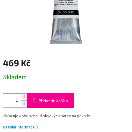
469 Kč
Měrná
Skladem
cena:
Přidat do košíku
Zkracuje dobu schnutí olejových barev na povrchu.
Detailní informace