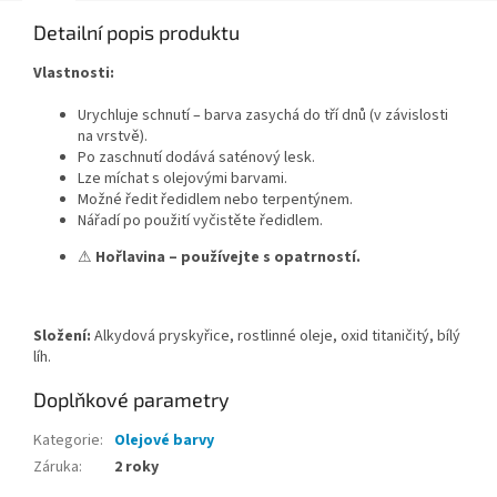
Detailní popis produktu
Vlastnosti:
Urychluje schnutí – barva zasychá do tří dnů (v závislosti
na vrstvě).
Po zaschnutí dodává saténový lesk.
Lze míchat s olejovými barvami.
Možné ředit ředidlem nebo terpentýnem.
Nářadí po použití vyčistěte ředidlem.
⚠
Hořlavina – používejte s opatrností.
Složení:
Alkydová pryskyřice, rostlinné oleje, oxid titaničitý, bílý
líh.
Doplňkové parametry
Kategorie
:
Olejové barvy
Záruka
:
2 roky