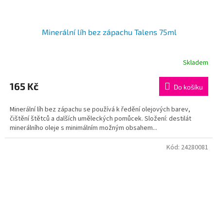
Minerální líh bez zápachu Talens 75ml
Skladem
165 Kč
Do košíku
Minerální líh bez zápachu se používá k ředění olejových barev,
čištění štětců a dalších uměleckých pomůcek. Složení: destilát
minerálního oleje s minimálním možným obsahem...
Kód:
24280081