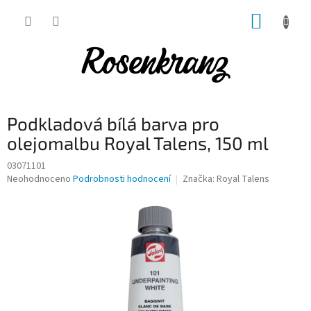
Přejít
NÁKUP
na
obsah
KOŠÍK
Podkladová bílá barva pro
olejomalbu Royal Talens, 150 ml
03071101
Průměrné
Neohodnoceno
Podrobnosti hodnocení
Značka:
Royal Talens
hodnocení
produktu
je
0,0
z
5
hvězdiček.