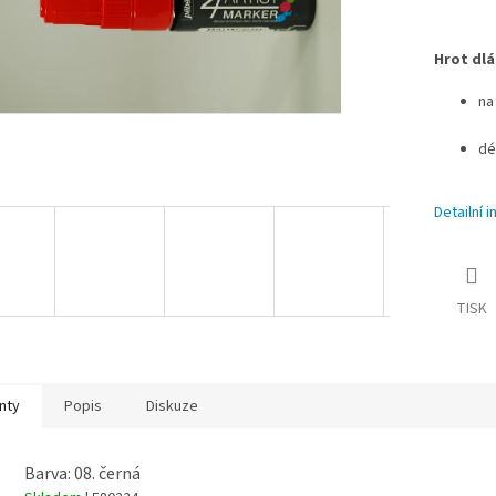
Hrot dlá
na 
dé
Detailní 
TISK
nty
Popis
Diskuze
Barva: 08. černá