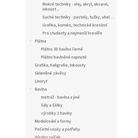
Mokré techniky - olej, akryl, akvarel,
inkoust ..
Suché techniky - pastely, tužky, uhel ...
Grafika, komiks, technické kreslení
Pro studenty a nejmenší kreslíře
Plátna
Plátno 3D bavlna černé
Plátno bavlněné napnuté
Grafika, Kaligrafie, Inkousty
Skleněné závěsy
Linoryt
Bavlna
metráž - bavlna a jiné
šály a šátky
výrobky z bavlny
Modelování a formy
Pečetní vosky a potřeby
Výroba svíček