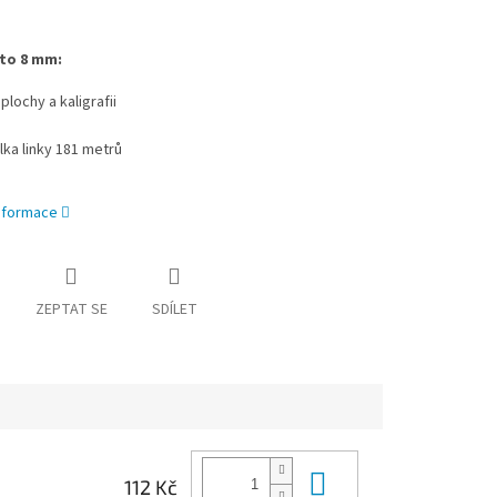
to 8 mm:
plochy a kaligrafii
lka linky 181 metrů
informace
ZEPTAT SE
SDÍLET
Do košíku
112 Kč