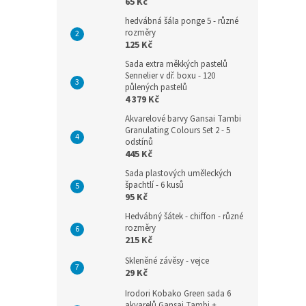
65 Kč
hedvábná šála ponge 5 - různé
rozměry
125 Kč
Sada extra měkkých pastelů
Sennelier v dř. boxu - 120
půlených pastelů
4 379 Kč
Akvarelové barvy Gansai Tambi
Granulating Colours Set 2 - 5
odstínů
445 Kč
Sada plastových uměleckých
špachtlí - 6 kusů
95 Kč
Hedvábný šátek - chiffon - různé
rozměry
215 Kč
Skleněné závěsy - vejce
29 Kč
Irodori Kobako Green sada 6
akvarelů Gansai Tambi +