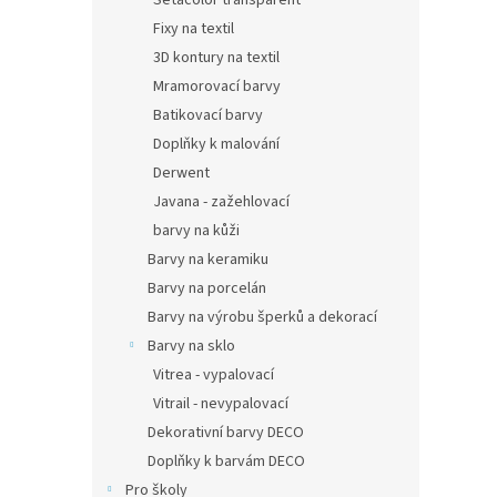
Setacolor transparent
Fixy na textil
3D kontury na textil
Mramorovací barvy
Batikovací barvy
Doplňky k malování
Derwent
Javana - zažehlovací
barvy na kůži
Barvy na keramiku
Barvy na porcelán
Barvy na výrobu šperků a dekorací
Barvy na sklo
Vitrea - vypalovací
Vitrail - nevypalovací
Dekorativní barvy DECO
Doplňky k barvám DECO
Pro školy