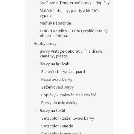
Kvašové a Temperové barvy a doplňky
Malířské stojany, palety a kleště na
vypínání
Malířské špachtle
ORIGIN Acrylics - 100% recyklovatelný
obsah i nádoba.
Hobby barvy
Barvy Vintage dekorativní na dřevo,
kameny, plasty....
Barvy na hedvábí
Sluneční barva Jacquard
Napařovací barvy
Zažehlovací barvy
Doplňky k malování na hedvábí
Barvy do mikrovlnky
Barvy na textil
Setacolor - zažehlovací barvy
Setacolor - suede