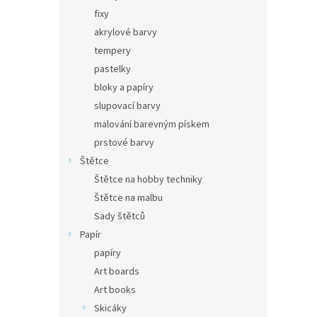
fixy
akrylové barvy
tempery
pastelky
bloky a papíry
slupovací barvy
malování barevným pískem
prstové barvy
Štětce
Štětce na hobby techniky
Štětce na malbu
Sady štětců
Papír
papíry
Art boards
Art books
Skicáky