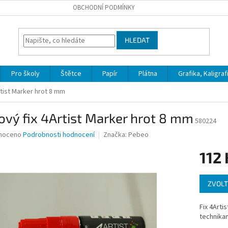
OBCHODNÍ PODMÍNKY
HLEDAT
Pro školy
Štětce
Papír
Plátna
Grafika, Kaligraf
rtist Marker hrot 8 mm
ový fix 4Artist Marker hrot 8 mm
580224
né
noceno
Podrobnosti hodnocení
Značka:
Pebeo
ní
112 
u
Měrná
ZVOLT
cena:
ek.
Fix 4Arti
technikam