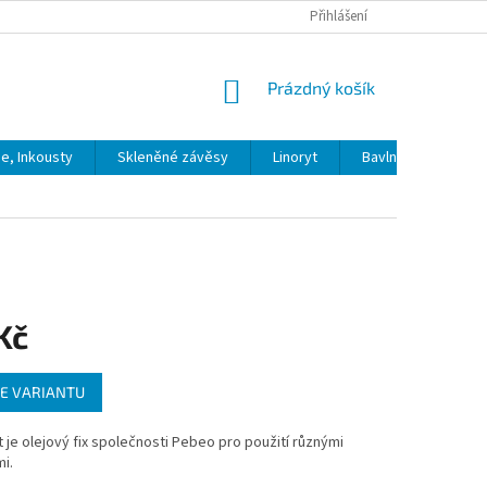
Přihlášení
NÁKUPNÍ
Prázdný košík
KOŠÍK
ie, Inkousty
Skleněné závěsy
Linoryt
Bavlna
Model
Kč
E VARIANTU
st je olejový fix společnosti Pebeo pro použití různými
i.