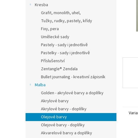
n
Kresba
e
Grafit, monolith, uhel,
l
Tužky, rudky, pastely, křídy
Fixy, pera
Umělecké sady
Pastely - sady i jednotlivě
Pastelky - sady i jednotlivě
Příslušenství
Zentangle® Zendala
Bullet journaling - kreativní zápisník
Malba
Golden - akrylové barvy a doplňky
Akrylové barvy
Akrylové barvy - doplňky
Varia
Olejové barvy
Olejové barvy - doplňky
Akvarelové barvy a doplňky