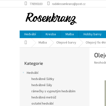
Přejít
776593103
radekrosenkranz@post.cz
na
obsah
Hedvábí
Kresba
Malba
Hobby barvy
Domů
Malba
Olejové barvy
Olejový fix 4A
P
Olej
o
Přeskočit
s
Průměr
Neohod
Kategorie
kategorie
t
hodnoce
r
produkt
Hedvábí
a
je
hedvábné šátky
0,0
n
z
hedvábné šály
n
5
í
rámečky s vypnutým hedvábím
hvězdič
p
hedvábná metráž
a
ostatní hedvábí