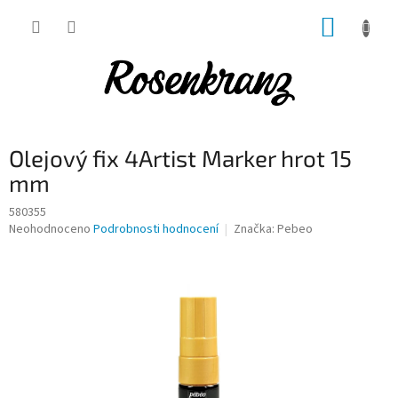
Přejít
NÁKUP
na
obsah
KOŠÍK
Olejový fix 4Artist Marker hrot 15
mm
580355
Průměrné
Neohodnoceno
Podrobnosti hodnocení
Značka:
Pebeo
hodnocení
produktu
je
0,0
z
5
hvězdiček.