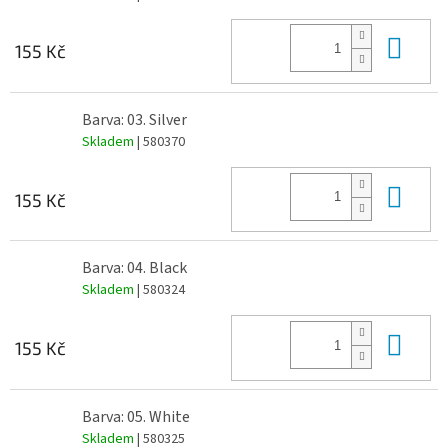
Do 
155 Kč
Barva: 03. Silver
Skladem
| 580370
Do 
155 Kč
Barva: 04. Black
Skladem
| 580324
Do 
155 Kč
Barva: 05. White
Skladem
| 580325