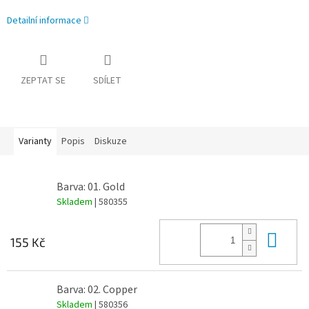
Detailní informace
ZEPTAT SE
SDÍLET
Varianty
Popis
Diskuze
Barva: 01. Gold
Skladem
| 580355
Do 
155 Kč
Barva: 02. Copper
Skladem
| 580356