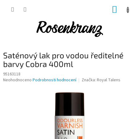
Přejít
NÁKUP
na
obsah
KOŠÍK
Saténový lak pro vodou ředitelné
barvy Cobra 400ml
95163118
Průměrné
Neohodnoceno
Podrobnosti hodnocení
Značka:
Royal Talens
hodnocení
produktu
je
0,0
z
5
hvězdiček.