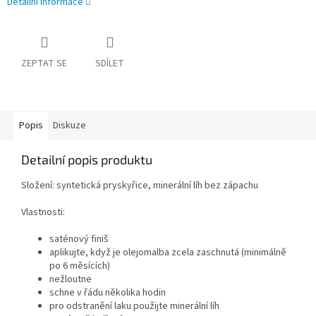
Detailní informace
ZEPTAT SE
SDÍLET
Popis
Diskuze
Detailní popis produktu
Složení: syntetická pryskyřice, minerální líh bez zápachu
Vlastnosti:
saténový finiš
aplikujte, když je olejomalba zcela zaschnutá (minimálně
po 6 měsících)
nežloutne
schne v řádu několika hodin
pro odstranění laku použijte minerální líh